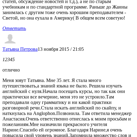
статей, обсуждение новостей и т.д.), а не по старым
учебникам и по стандартной программе. Раньше до Жанны
занимлась с другим тоже очень хорошим преподавателем -
Светой, но она еухала в Америку( В общем всем советую!
Ответить
Татьяна Петрова
13 ноября 2015 / 21:05
1
2
3
4
5
отлично
Меня зовут Татьяна. Мне 35 лет. Я стала много
путешествовать,а знаний языка не было. Решила изучать
английский с нуля.Начала посещать курсы, но так как они
практически все вечерние, меня это не устроило.Там
преподавали одну грамматику и ни какой практики
разговорной речи.Стала искать английский по скайпу, и
наткнулась на Anglophon.Позвонила. Там ответила менеджер
Анастасия.Очень ответственно отнеслась к моим просьбам и
пожеланиям.Мне назначили прекрасного учителя
Нарине.Спасибо ей огромное. Благодаря Нарине,я очень
повысила свой уровень знаний.Запомнила множество слов и