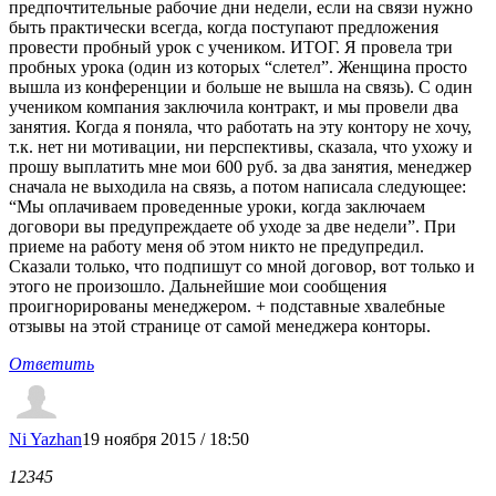
предпочтительные рабочие дни недели, если на связи нужно
быть практически всегда, когда поступают предложения
провести пробный урок с учеником. ИТОГ. Я провела три
пробных урока (один из которых “слетел”. Женщина просто
вышла из конференции и больше не вышла на связь). С один
учеником компания заключила контракт, и мы провели два
занятия. Когда я поняла, что работать на эту контору не хочу,
т.к. нет ни мотивации, ни перспективы, сказала, что ухожу и
прошу выплатить мне мои 600 руб. за два занятия, менеджер
сначала не выходила на связь, а потом написала следующее:
“Мы оплачиваем проведенные уроки, когда заключаем
договори вы предупреждаете об уходе за две недели”. При
приеме на работу меня об этом никто не предупредил.
Сказали только, что подпишут со мной договор, вот только и
этого не произошло. Дальнейшие мои сообщения
проигнорированы менеджером. + подставные хвалебные
отзывы на этой странице от самой менеджера конторы.
Ответить
Ni Yazhan
19 ноября 2015 / 18:50
1
2
3
4
5