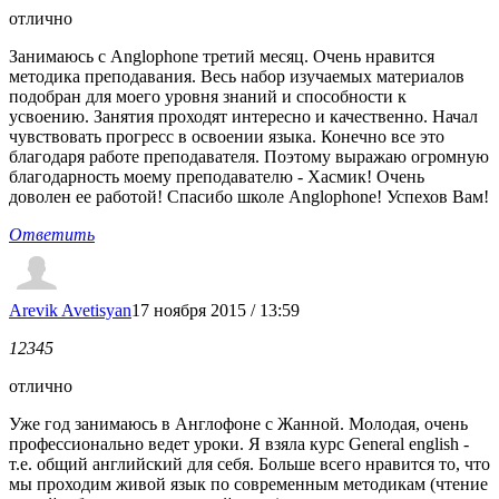
отлично
Занимаюсь с Anglophone третий месяц. Очень нравится
методика преподавания. Весь набор изучаемых материалов
подобран для моего уровня знаний и способности к
усвоению. Занятия проходят интересно и качественно. Начал
чувствовать прогресс в освоении языка. Конечно все это
благодаря работе преподавателя. Поэтому выражаю огромную
благодарность моему преподавателю - Хасмик! Очень
доволен ее работой! Спасибо школе Anglophone! Успехов Вам!
Ответить
Arevik Avetisyan
17 ноября 2015 / 13:59
1
2
3
4
5
отлично
Уже год занимаюсь в Англофоне с Жанной. Молодая, очень
профессионально ведет уроки. Я взяла курс General english -
т.е. общий английский для себя. Больше всего нравится то, что
мы проходим живой язык по современным методикам (чтение