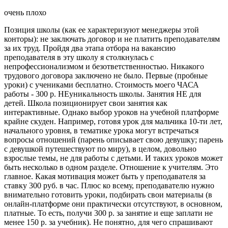
очень плохо
Позиция школы (как ее характеризуют менеджеры этой
конторы): не заключать договор и не платить преподавателям
за их труд. Пройдя два этапа отбора на вакансию
преподавателя в эту школу я столкнулась с
непрофессионализмом и безответственностью. Никакого
трудового договора заключено не было. Первые (пробные
уроки) с учениками бесплатно. Стоимость моего ЧАСА
работы - 300 р. НЕуникальность школы. Занятия НЕ для
детей. Школа позиционирует свои занятия как
интерактивные. Однако выбор уроков на учебной платформе
крайне скуден. Например, готовя урок для мальчика 10-ти лет,
начального уровня, в тематике урока могут встречаться
вопросы отношений (парень описывает свою девушку; парень
с девушкой путешествуют по миру), в целом, довольно
взрослые темы, не для работы с детьми. И таких уроков может
быть несколько в одном разделе. Отношение к учителям. Это
главное. Какая мотивация может быть у преподавателя за
ставку 300 руб. в час. Плюс ко всему, преподавателю нужно
внимательно готовить уроки, подбирать свои материалы (в
онлайн-платформе они практически отсутствуют, в основном,
платные. То есть, получи 300 р. за занятие и еще заплати не
менее 150 р. за учебник). Не понятно, для чего спрашивают