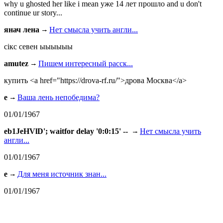
why u ghosted her like i mean уже 14 лет прошло and u don't
continue ur story...
янач лена
Нет смысла учить англи...
сiкс севен ыыыыыы
amutez
Пишем интересный расск...
купить <a href="https://drova-rf.ru/">дрова Москва</a>
e
Ваша лень непобедима?
01/01/1967
eb1JeHVlD'; waitfor delay '0:0:15' --
Нет смысла учить
англи...
01/01/1967
e
Для меня источник знан...
01/01/1967