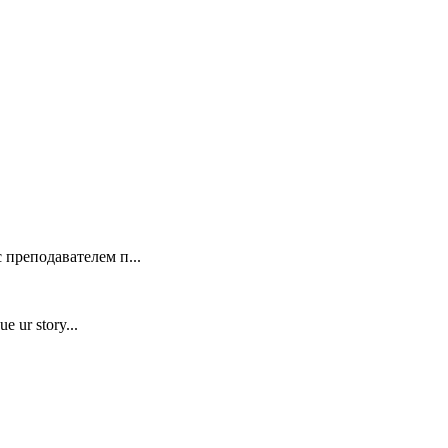
 преподавателем п...
e ur story...