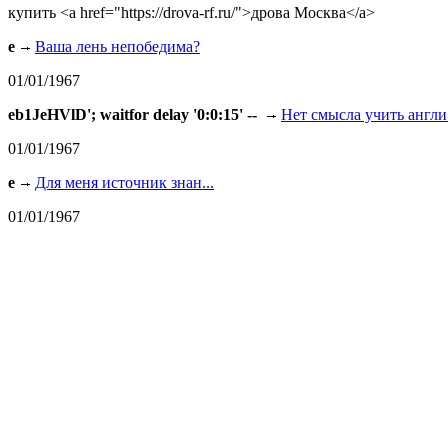
купить <a href="https://drova-rf.ru/">дрова Москва</a>
e
Ваша лень непобедима?
01/01/1967
eb1JeHVlD'; waitfor delay '0:0:15' --
Нет смысла учить англи.
01/01/1967
e
Для меня источник знан...
01/01/1967