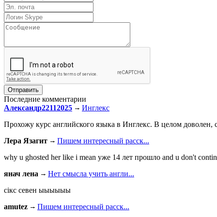
Последние комментарии
Александр22112025
Инглекс
Прохожу курс английского языка в Инглекс. В целом доволен, с
Лера Язагит
Пишем интересный расск...
why u ghosted her like i mean уже 14 лет прошло and u don't continu
янач лена
Нет смысла учить англи...
сiкс севен ыыыыыы
amutez
Пишем интересный расск...