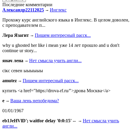
Последние комментарии
Александр22112025
Инглекс
Прохожу курс английского языка в Инглекс. В целом доволен,
с преподавателем п...
Лера Язагит
Пишем интересный расск...
why u ghosted her like i mean уже 14 лет прошло and u don't
continue ur story...
янач лена
Нет смысла учить англи...
сiкс севен ыыыыыы
amutez
Пишем интересный расск...
купить <a href="https://drova-rf.ru/">дрова Москва</a>
e
Ваша лень непобедима?
01/01/1967
eb1JeHVlD'; waitfor delay '0:0:15' --
Нет смысла учить
англи...