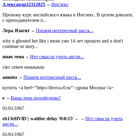
Александр22112025
Инглекс
Прохожу курс английского языка в Инглекс. В целом доволен,
с преподавателем п...
Лера Язагит
Пишем интересный расск...
why u ghosted her like i mean уже 14 лет прошло and u don't
continue ur story...
янач лена
Нет смысла учить англи...
сiкс севен ыыыыыы
amutez
Пишем интересный расск...
купить <a href="https://drova-rf.ru/">дрова Москва</a>
e
Ваша лень непобедима?
01/01/1967
eb1JeHVlD'; waitfor delay '0:0:15' --
Нет смысла учить
англи...
01/01/1967