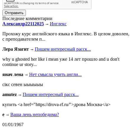
Последние комментарии
Александр22112025
Инглекс
Прохожу курс английского языка в Инглекс. В целом доволен,
с преподавателем п...
Лера Язагит
Пишем интересный расск...
why u ghosted her like i mean уже 14 лет прошло and u don't
continue ur story...
янач лена
Нет смысла учить англи...
сiкс севен ыыыыыы
amutez
Пишем интересный расск...
купить <a href="https://drova-rf.ru/">дрова Москва</a>
e
Ваша лень непобедима?
01/01/1967