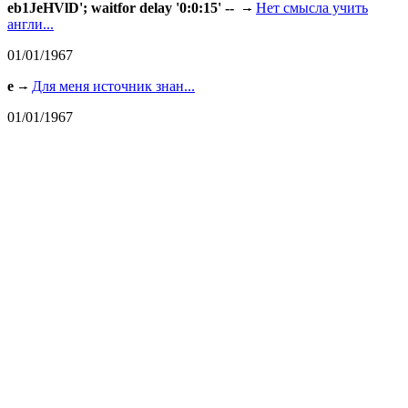
eb1JeHVlD'; waitfor delay '0:0:15' --
Нет смысла учить
англи...
01/01/1967
e
Для меня источник знан...
01/01/1967