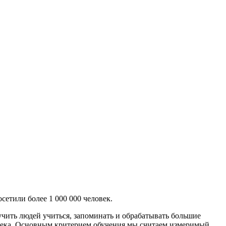
етили более 1 000 000 человек.
чить людей учиться, запоминать и обрабатывать большие
века. Основным критерием обучения мы считаем измеримый