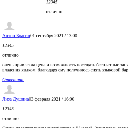
1
2
3
4
5
отлично
Антон Брагин
01 сентября 2021 / 13:00
1
2
3
4
5
отлично
очень привлекла цена и возможность посещать бесплатные зан
владения языком. благодаря ему получилось снять языковой барь
Ответить
Лиза Душина
03 февраля 2021 / 16:00
1
2
3
4
5
отлично