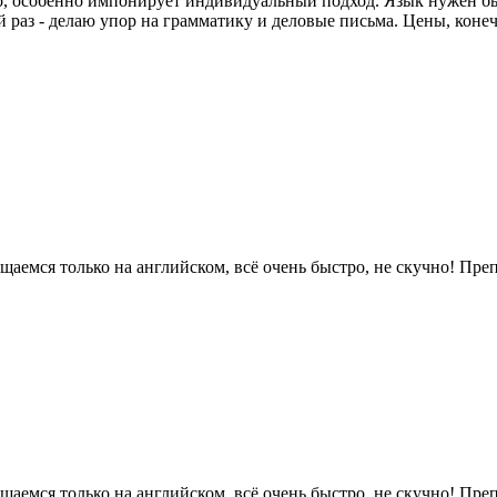
о, особенно импонирует индивидуальный подход. Язык нужен был
й раз - делаю упор на грамматику и деловые письма. Цены, конеч
бщаемся только на английском, всё очень быстро, не скучно! Преп
бщаемся только на английском, всё очень быстро, не скучно! Преп