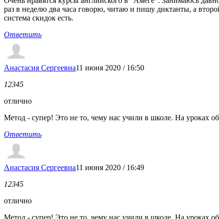
Очень нравятся курсы английского в "Амеге". Занимаюсь давн
раз в неделю два часа говорю, читаю и пишу диктанты, а второ
система скидок есть.
Ответить
Анастасия Сергеевна
11 июня 2020 / 16:50
1
2
3
4
5
отлично
Метод - супер! Это не то, чему нас учили в школе. На уроках о
Ответить
Анастасия Сергеевна
11 июня 2020 / 16:49
1
2
3
4
5
отлично
Метод - супер! Это не то, чему нас учили в школе. На уроках о