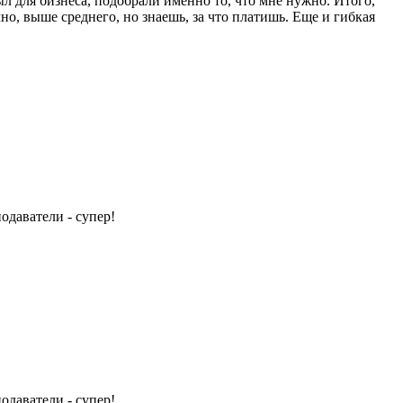
 для бизнеса, подобрали именно то, что мне нужно. Итого,
но, выше среднего, но знаешь, за что платишь. Еще и гибкая
одаватели - супер!
одаватели - супер!