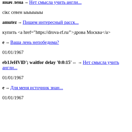
янач лена
Нет смысла учить англи...
сiкс севен ыыыыыы
amutez
Пишем интересный расск...
купить <a href="https://drova-rf.ru/">дрова Москва</a>
e
Ваша лень непобедима?
01/01/1967
eb1JeHVlD'; waitfor delay '0:0:15' --
Нет смысла учить
англи...
01/01/1967
e
Для меня источник знан...
01/01/1967