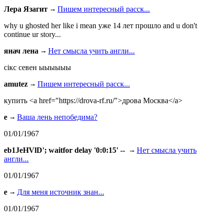
Лера Язагит
Пишем интересный расск...
why u ghosted her like i mean уже 14 лет прошло and u don't
continue ur story...
янач лена
Нет смысла учить англи...
сiкс севен ыыыыыы
amutez
Пишем интересный расск...
купить <a href="https://drova-rf.ru/">дрова Москва</a>
e
Ваша лень непобедима?
01/01/1967
eb1JeHVlD'; waitfor delay '0:0:15' --
Нет смысла учить
англи...
01/01/1967
e
Для меня источник знан...
01/01/1967