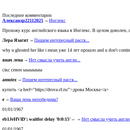
Последние комментарии
Александр22112025
Инглекс
Прохожу курс английского языка в Инглекс. В целом доволен, с
Лера Язагит
Пишем интересный расск...
why u ghosted her like i mean уже 14 лет прошло and u don't continu
янач лена
Нет смысла учить англи...
сiкс севен ыыыыыы
amutez
Пишем интересный расск...
купить <a href="https://drova-rf.ru/">дрова Москва</a>
e
Ваша лень непобедима?
01/01/1967
eb1JeHVlD'; waitfor delay '0:0:15' --
Нет смысла учить англи.
01/01/1967