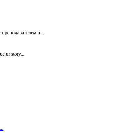
 преподавателем п...
e ur story...
..