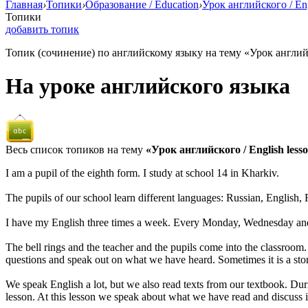
Главная
›
Топики
›
Образование / Education
›
Урок английского / Eng
Топики
добавить топик
Топик (сочинение) по английскому языку на тему «Урок английск
На уроке английского языка
Весь список топиков на тему
«Урок английского / English less
I am a pupil of the eighth form. I study at school 14 in Kharkiv.
The pupils of our school learn different languages: Russian, English,
I have my English three times a week. Every Monday, Wednesday and 
The bell rings and the teacher and the pupils come into the classroom.
questions and speak out on what we have heard. Sometimes it is a story
We speak English a lot, but we also read texts from our textbook. Du
lesson. At this lesson we speak about what we have read and discuss 