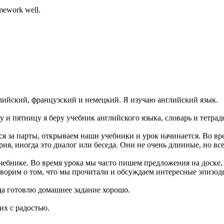
omework well.
лийский, французский и немецкий. Я изучаю английский язык.
 и пятницу я беру учебник английского языка, словарь и тетрадк
имся за парты, открываем наши учебники и урок начинается. Во 
рия, иногда это диалог или беседа. Они не очень длинные, но вс
чебнике. Во время урока мы часто пишем предложения на доске,
говорим о том, что мы прочитали и обсуждаем интересные эпизод
гда готовлю домашнее задание хорошо.
их с радостью.