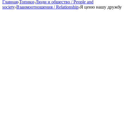
Главная
›
Топики
›
Люди и общество / People and
society
›
Взаимоотношения / Relationship
›
Я ценю нашу дружбу