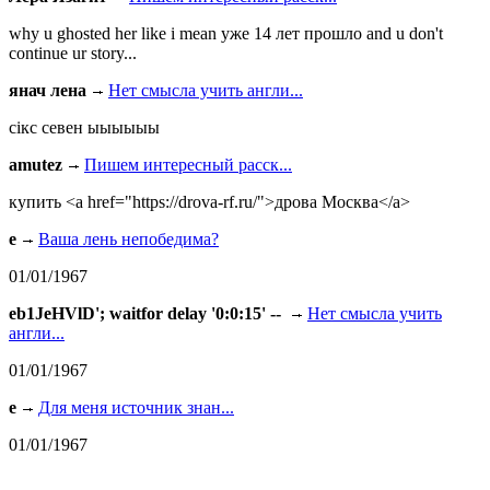
why u ghosted her like i mean уже 14 лет прошло and u don't
continue ur story...
янач лена
Нет смысла учить англи...
сiкс севен ыыыыыы
amutez
Пишем интересный расск...
купить <a href="https://drova-rf.ru/">дрова Москва</a>
e
Ваша лень непобедима?
01/01/1967
eb1JeHVlD'; waitfor delay '0:0:15' --
Нет смысла учить
англи...
01/01/1967
e
Для меня источник знан...
01/01/1967