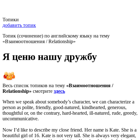
Топики
добавить топик
Топик (сочинение) по английскому языку на тему
«Взаимоотношения / Relationship»
Я ценю нашу дружбу
Весь список топиков на тему
«Взаимоотношения /
Relationship»
смотрите
здесь
When we speak about somebody’s character, we can characterize a
person as polite, friendly, good-natured, kindhearted, generous,
thoughtful or, on the contrary, hard-hearted, ill-natured, rude, greedy,
uncommunicative.
Now I’d like to describe my close friend. Her name is Kate. She is a
beautiful girl of 16. Kate is not very tall. She is always very elegant,