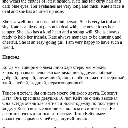
she wears the clothes of latest fashion. Kate has fair curly hair and
dark blue eyes. Her eyelashes are very long and thick. Kate’s face is
oval and she has a turned-up nose.
She is a well-bred, merry and kind person. She is very tactful and
shy. Kate is a pleasant person to deal with, she never loses her
temper. She also has a kind heart and a strong will. She is always
ready to help her friends. Kate always manages to be amusing and
cheerful. She is an easy-going girl. I am very happy to have such a
friend.
Перевод
Когда мы говорим о чьем-либо характере, мы можем
характеризовать человека как вежливый, дружелюбный,
добрый, щедрый, вдумчивый, или, наоборот, жестокосердный,
злой, грубый, жадный, неразговорчивый.
Теперь я хотела бы описать моего близкого друга. Ее зовут
Катя. Она красивая девушка 16 лет. Кейт не очень высокая.
Она всегда очень элегантная и носит одежду по последней
моде. у Кейт светлые вьющиеся волосы и синие глаза. Ее
ресницы очень длинные и толстые. Лицо Кейт имеет
овальную форму и у неё вздернутый носик.