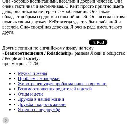
Она - хорошо воспитанный, веселый и добрый человек. Она
очень тактичная и застенчивая. С Кейт просто приятно иметь
дело, она никогда не теряет самообладания. Она также
обладает добрым сердцем и сильной волей. Она всегда готова
помочь своим друзьям. Кейт всегда удается быть забавной и
веселой. Она- спокойная девочка. Я очень рада иметь такого
друга.
Другие топики по английскому языку на тему
«Взаимоотношения / Relationship»
раздела Люди и общество
/ People and society:
просмотров: 15266
•
Мужья и жены
•
Проблемы молодежи
•
Животрепещущая проблема нашего времени
•
Взаимоотношения родителей и детей
•
Отцы и дети
•
Дружба в нашей жизни
•
Дружба - радость жизни
•
Я ценю нашу дружбу