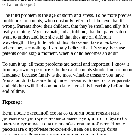
eat a humble pie!
The third problem is the age of storm-and-stress. To be more precise,
problem is in parents, who constantly refer to it. I believe that it`s
wrong. Parents show their children, that they`re small and silly, it`s
really irritating. My classmate, Julia, told me, that her parents don`t
want to understand her; she said that they are on different
wavelength. They hide behind this phrase and take a backseat,
where they see nothing. I strongly believe that it`s scary, because
parents could skip a moment, when a child becomes an adult.
To sum it up, all these problems are actual and important. I know it
from my own experience. Children and parents should find common
language, because family is the most valuable treasure you have.
You shouldn`t do something under pressure. Sooner or later parents
and children will find common language - it is invariably before the
end of time.
Перевод:
Если после очередной ссоры со своими родителями или
детьми вы чувствуете невыносимые муки, и что-то будто бы
рвется внутри вас, то вы меня обязательно поймете. Я хочу
рассказать о проблеме поколений, ведь она всегда была
актуальной. Родители хотят от детей одного. Дети