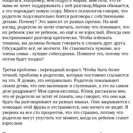
общаться. Например, моя подруга Мария, заметила, что её
мама не хочет поддерживать с ней разговор,Мария обижается,
а это порождает новую ссору. Много психологов говорят, что
родители подсознательно боятся разговора с собственными
детьми. Почему? Это зависит от разных причин. На мой
взгляд, родители не хотят отвечать, потому что понимают, что
их ребенок уже не ребенок, но ещё и не взрослый. Иногда они
воспринимают разговор критически. Чтобы избежать
тишины, вы должны больше говорить и слушать друг друга.
Обсуждайте всё, не молчите. Не становитесь чужими, все
члены семьи - лучшие собеседники. Помните это, потому что
потом будет поздно!
Третья проблема - переходный возраст. Чтобы быть более
точной, проблема в родителях, которые постоянно ссылаются
на это. Я думаю, это неправильно. Родители показывают
своим детям, что они маленькие и глупенькие, а это на самом
деле раздражает! Моя одноклассница, Юлия, рассказала мне,
что её родители не хотят её понять; она говорит, что они как
будто бы разговаривают на разных языках. Они закрываются с
помощью этой фразы и отстраняются, они ничего не видят. Я
уверена на все сто процентов, что это страшно, потому что
родители могут упустить тот момент, когда их ребенок станет
взрослым.