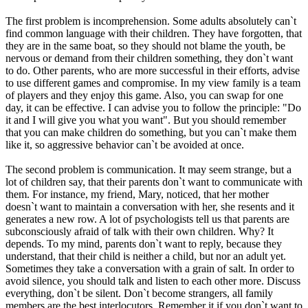
The first problem is incomprehension. Some adults absolutely can`t
find common language with their children. They have forgotten, that
they are in the same boat, so they should not blame the youth, be
nervous or demand from their children something, they don`t want
to do. Other parents, who are more successful in their efforts, advise
to use different games and compromise. In my view family is a team
of players and they enjoy this game. Also, you can swap for one
day, it can be effective. I can advise you to follow the principle: "Do
it and I will give you what you want". But you should remember
that you can make children do something, but you can`t make them
like it, so aggressive behavior can`t be avoided at once.
The second problem is communication. It may seem strange, but a
lot of children say, that their parents don`t want to communicate with
them. For instance, my friend, Mary, noticed, that her mother
doesn`t want to maintain a conversation with her, she resents and it
generates a new row. A lot of psychologists tell us that parents are
subconsciously afraid of talk with their own children. Why? It
depends. To my mind, parents don`t want to reply, because they
understand, that their child is neither a child, but nor an adult yet.
Sometimes they take a conversation with a grain of salt. In order to
avoid silence, you should talk and listen to each other more. Discuss
everything, don`t be silent. Don`t become strangers, all family
members are the best interlocutors. Remember it if you don`t want to