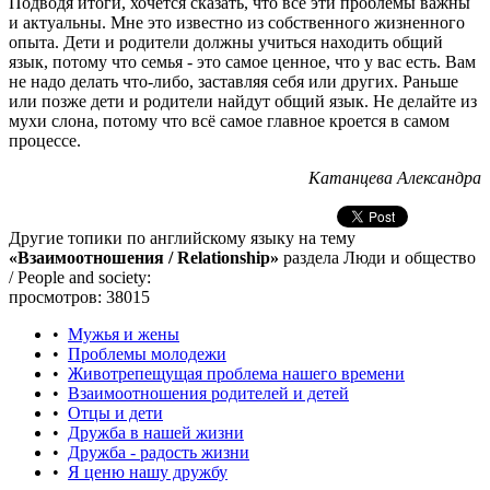
Подводя итоги, хочется сказать, что все эти проблемы важны
и актуальны. Мне это известно из собственного жизненного
опыта. Дети и родители должны учиться находить общий
язык, потому что семья - это самое ценное, что у вас есть. Вам
не надо делать что-либо, заставляя себя или других. Раньше
или позже дети и родители найдут общий язык. Не делайте из
мухи слона, потому что всё самое главное кроется в самом
процессе.
Катанцева Александра
Другие топики по английскому языку на тему
«Взаимоотношения / Relationship»
раздела Люди и общество
/ People and society:
просмотров: 38015
•
Мужья и жены
•
Проблемы молодежи
•
Животрепещущая проблема нашего времени
•
Взаимоотношения родителей и детей
•
Отцы и дети
•
Дружба в нашей жизни
•
Дружба - радость жизни
•
Я ценю нашу дружбу