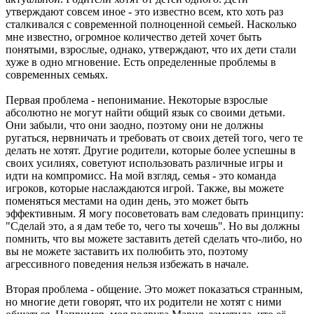
утверждают совсем иное - это известно всем, кто хоть раз
сталкивался с современной полноценной семьей. Насколько
мне известно, огромное количество детей хочет быть
понятыми, взрослые, однако, утверждают, что их дети стали
хуже в одно мгновение. Есть определенные проблемы в
современных семьях.
Первая проблема - непонимание. Некоторые взрослые
абсолютно не могут найти общий язык со своими детьми.
Они забыли, что они заодно, поэтому они не должны
ругаться, нервничать и требовать от своих детей того, чего те
делать не хотят. Другие родители, которые более успешны в
своих усилиях, советуют использовать различные игры и
идти на компромисс. На мой взгляд, семья - это команда
игроков, которые наслаждаются игрой. Также, вы можете
поменяться местами на один день, это может быть
эффективным. Я могу посоветовать вам следовать принципу:
"Сделай это, а я дам тебе то, чего ты хочешь". Но вы должны
помнить, что вы можете заставить детей сделать что-либо, но
вы не можете заставить их полюбить это, поэтому
агрессивного поведения нельзя избежать в начале.
Вторая проблема - общение. Это может показаться странным,
но многие дети говорят, что их родители не хотят с ними