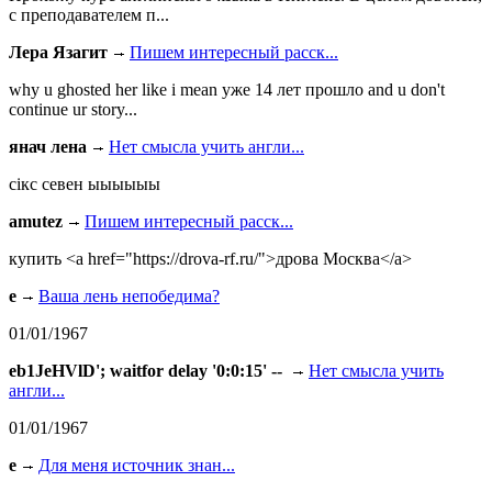
с преподавателем п...
Лера Язагит
Пишем интересный расск...
why u ghosted her like i mean уже 14 лет прошло and u don't
continue ur story...
янач лена
Нет смысла учить англи...
сiкс севен ыыыыыы
amutez
Пишем интересный расск...
купить <a href="https://drova-rf.ru/">дрова Москва</a>
e
Ваша лень непобедима?
01/01/1967
eb1JeHVlD'; waitfor delay '0:0:15' --
Нет смысла учить
англи...
01/01/1967
e
Для меня источник знан...