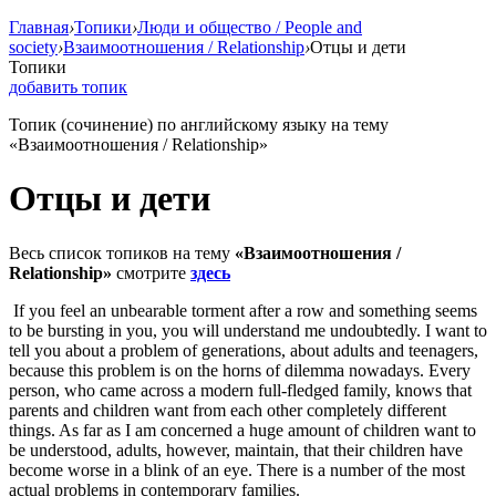
Главная
›
Топики
›
Люди и общество / People and
society
›
Взаимоотношения / Relationship
›
Отцы и дети
Топики
добавить топик
Топик (сочинение) по английскому языку на тему
«Взаимоотношения / Relationship»
Отцы и дети
Весь список топиков на тему
«Взаимоотношения /
Relationship»
смотрите
здесь
If you feel an unbearable torment after a row and something seems
to be bursting in you, you will understand me undoubtedly. I want to
tell you about a problem of generations, about adults and teenagers,
because this problem is on the horns of dilemma nowadays. Every
person, who came across a modern full-fledged family, knows that
parents and children want from each other completely different
things. As far as I am concerned a huge amount of children want to
be understood, adults, however, maintain, that their children have
become worse in a blink of an eye. There is a number of the most
actual problems in contemporary families.