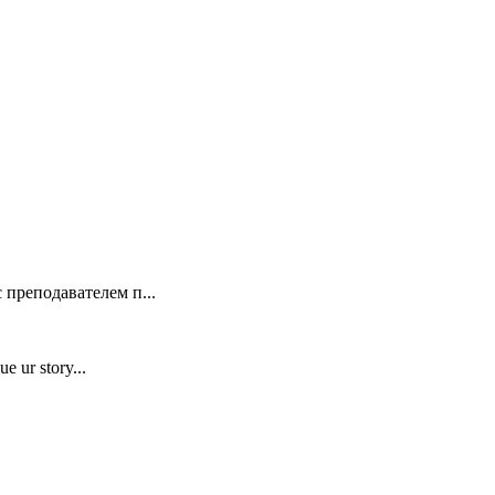
 преподавателем п...
e ur story...