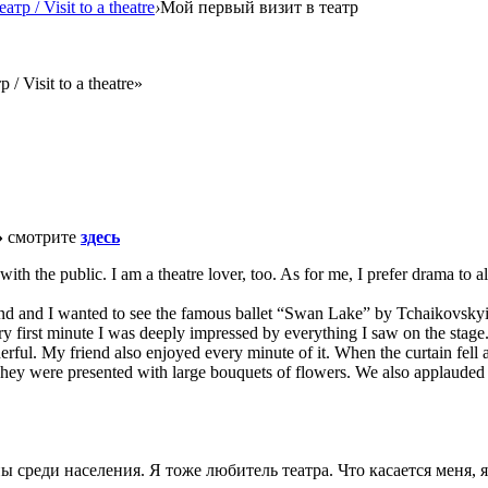
атр / Visit to a theatre
›
Мой первый визит в театр
 Visit to a theatre»
»
смотрите
здесь
ith the public. I am a theatre lover, too. As for me, I prefer drama to al
riend and I wanted to see the famous ballet “Swan Lake” by Tchaikovskyi
y first minute I was deeply impressed by everything I saw on the stage
rful. My friend also enjoyed every minute of it. When the curtain fell a
 They were presented with large bouquets of flowers. We also applauded 
ны среди населения. Я тоже любитель театра. Что касается меня,