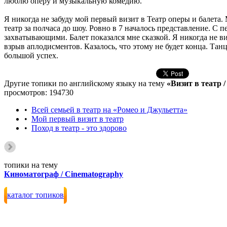
люблю оперу и музыкальную комедию.
Я никогда не забуду мой первый визит в Театр оперы и балета
театр за полчаса до шоу. Ровно в 7 началось представление. С
захватывающими. Балет показался мне сказкой. Я никогда не ви
взрыв аплодисментов. Казалось, что этому не будет конца. Та
большой успех.
Другие топики по английскому языку на тему
«Визит в театр / 
просмотров: 194730
•
Всей семьей в театр на «Ромео и Джульетта»
•
Мой первый визит в театр
•
Поход в театр - это здорово
топики на тему
Киноматограф / Cinematography
каталог топиков