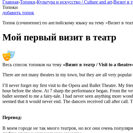
Главная
›
Топики
›
Культура и искусство / Culture and art
›
Визит в те
Топики
добавить топик
Топик (сочинение) по английскому языку на тему «Визит в театр /
Мой первый визит в театр
Весь список топиков на тему
«Визит в театр / Visit to a theatre
There are not many theatres in my town, but they are all very popular w
I’ll never forget my first visit to the Opera and Ballet Theatre. My f
hour before the show. At 7 sharp the performance began. From the ver
ballet seemed to me a fairy-tale. I had never seen anything more wonde
seemed that it would never end. The dancers received call after call.
Перевод:
В моем городе не так много театров, но все они очень популяр