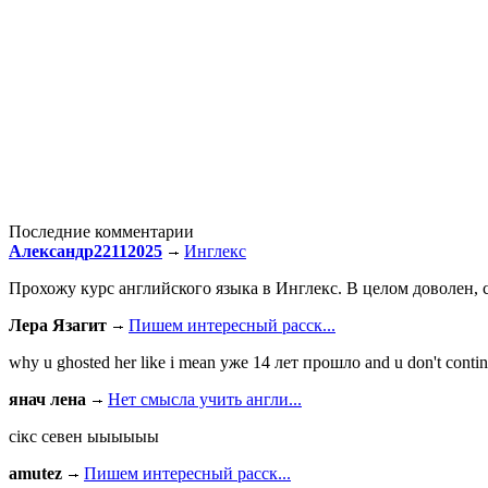
Последние комментарии
Александр22112025
Инглекс
Прохожу курс английского языка в Инглекс. В целом доволен, с
Лера Язагит
Пишем интересный расск...
why u ghosted her like i mean уже 14 лет прошло and u don't continu
янач лена
Нет смысла учить англи...
сiкс севен ыыыыыы
amutez
Пишем интересный расск...