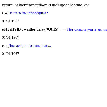
купить <a href="https://drova-rf.ru/">дрова Москва</a>
e
Ваша лень непобедима?
01/01/1967
eb1JeHVlD'; waitfor delay '0:0:15' --
Нет смысла учить англи.
01/01/1967
e
Для меня источник знан...
01/01/1967