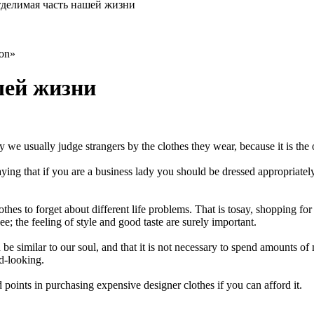
тделимая часть нашей жизни
on»
шей жизни
we usually judge strangers by the clothes they wear, because it is th
aying that if you are a business lady you should be dressed appropriately.
es to forget about different life problems. That is tosay, shopping for c
e; the feeling of style and good taste are surely important.
e similar to our soul, and that it is not necessary to spend amounts of
od-looking.
ad points in purchasing expensive designer clothes if you can afford it.