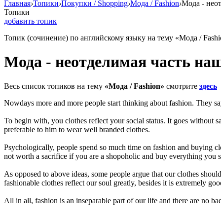
Главная
›
Топики
›
Покупки / Shopping
›
Мода / Fashion
›
Мода - нео
Топики
добавить топик
Топик (сочинение) по английскому языку на тему «Мода / Fashi
Мода - неотделимая часть на
Весь список топиков на тему
«Мода / Fashion»
смотрите
здесь
Nowdays more and more people start thinking about fashion. They say 
To begin with, you clothes reflect your social status. It goes without s
preferable to him to wear well branded clothes.
Psychologically, people spend so much time on fashion and buying cloth
not worth a sacrifice if you are a shopoholic and buy everything you se
As opposed to above ideas, some people argue that our clothes should b
fashionable clothes reflect our soul greatly, besides it is extremely go
All in all, fashion is an inseparable part of our life and there are no b