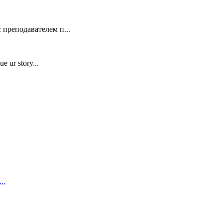
 преподавателем п...
e ur story...
..