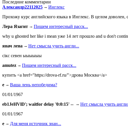
Последние комментарии
Александр22112025
Инглекс
Прохожу курс английского языка в Инглекс. В целом доволен, с
Лера Язагит
Пишем интересный расск...
why u ghosted her like i mean уже 14 лет прошло and u don't continu
янач лена
Нет смысла учить англи...
сiкс севен ыыыыыы
amutez
Пишем интересный расск...
купить <a href="https://drova-rf.ru/">дрова Москва</a>
e
Ваша лень непобедима?
01/01/1967
eb1JeHVlD'; waitfor delay '0:0:15' --
Нет смысла учить англи.
01/01/1967
e
Для меня источник знан...