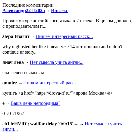
Последние комментарии
Александр22112025
Инглекс
Прохожу курс английского языка в Инглекс. В целом доволен,
с преподавателем п...
Лера Язагит
Пишем интересный расск...
why u ghosted her like i mean уже 14 лет прошло and u don't
continue ur story...
янач лена
Нет смысла учить англи...
сiкс севен ыыыыыы
amutez
Пишем интересный расск...
купить <a href="https://drova-rf.ru/">дрова Москва</a>
e
Ваша лень непобедима?
01/01/1967
eb1JeHVlD'; waitfor delay '0:0:15' --
Нет смысла учить
англи...