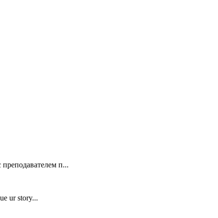
 преподавателем п...
e ur story...