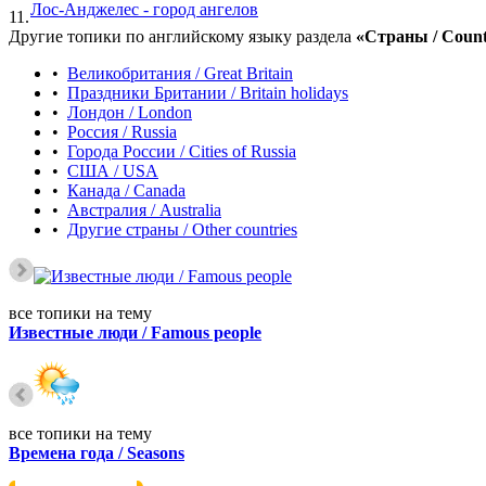
Лос-Анджелес - город ангелов
11.
Другие топики по английскому языку раздела
«Страны / Count
•
Великобритания / Great Britain
•
Праздники Британии / Britain holidays
•
Лондон / London
•
Россия / Russia
•
Города России / Cities of Russia
•
США / USA
•
Канада / Canada
•
Австралия / Australia
•
Другие страны / Other countries
все топики на тему
Известные люди / Famous people
все топики на тему
Времена года / Seasons