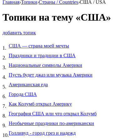
Главная
›
Топики
›
Страны / Countries
›
США / USA
Топики на тему «США»
добавить топик
США — страна моей мечты
1.
Праздники и традиции в США
2.
Национальные символы Америки
3.
Пусть будет джаз или музыка Америки
4.
Американская еда
5.
Города США
6.
Как Колумб открыл Америку
7.
География США или что открыл Колумб
8.
Необычные праздники по-американски
9.
Голливуд - город грез и надежд
10.