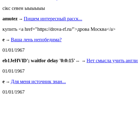
сiкс севен ыыыыыы
amutez
Пишем интересный расск...
купить <a href="https://drova-rf.ru/">дрова Москва</a>
e
Ваша лень непобедима?
01/01/1967
eb1JeHVlD'; waitfor delay '0:0:15' --
Нет смысла учить англи.
01/01/1967
e
Для меня источник знан...
01/01/1967