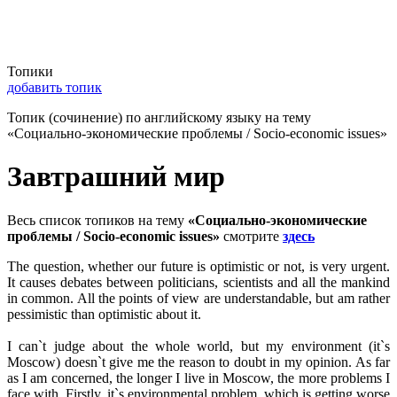
Топики
добавить топик
Топик (сочинение) по английскому языку на тему
«Социально-экономические проблемы / Socio-economic issues»
Завтрашний мир
Весь список топиков на тему
«Социально-экономические
проблемы / Socio-economic issues»
смотрите
здесь
The question, whether our future is optimistic or not, is very urgent.
It causes debates between politicians, scientists and all the mankind
in common. All the points of view are understandable, but am rather
pessimistic than optimistic about it.
I can`t judge about the whole world, but my environment (it`s
Moscow) doesn`t give me the reason to doubt in my opinion. As far
as I am concerned, the longer I live in Moscow, the more problems I
face with. Firstly, it`s environmental problem, which is getting worse