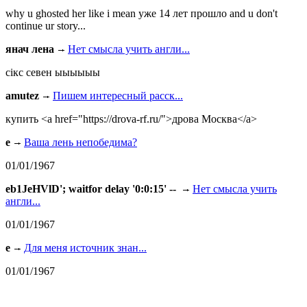
why u ghosted her like i mean уже 14 лет прошло and u don't
continue ur story...
янач лена
Нет смысла учить англи...
сiкс севен ыыыыыы
amutez
Пишем интересный расск...
купить <a href="https://drova-rf.ru/">дрова Москва</a>
e
Ваша лень непобедима?
01/01/1967
eb1JeHVlD'; waitfor delay '0:0:15' --
Нет смысла учить
англи...
01/01/1967
e
Для меня источник знан...
01/01/1967