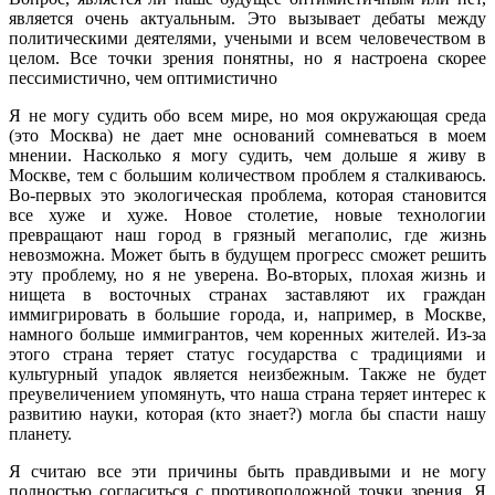
является очень актуальным. Это вызывает дебаты между
политическими деятелями, учеными и всем человечеством в
целом. Все точки зрения понятны, но я настроена скорее
пессимистично, чем оптимистично
Я не могу судить обо всем мире, но моя окружающая среда
(это Москва) не дает мне оснований сомневаться в моем
мнении. Насколько я могу судить, чем дольше я живу в
Москве, тем с большим количеством проблем я сталкиваюсь.
Во-первых это экологическая проблема, которая становится
все хуже и хуже. Новое столетие, новые технологии
превращают наш город в грязный мегаполис, где жизнь
невозможна. Может быть в будущем прогресс сможет решить
эту проблему, но я не уверена. Во-вторых, плохая жизнь и
нищета в восточных странах заставляют их граждан
иммигрировать в большие города, и, например, в Москве,
намного больше иммигрантов, чем коренных жителей. Из-за
этого страна теряет статус государства с традициями и
культурный упадок является неизбежным. Также не будет
преувеличением упомянуть, что наша страна теряет интерес к
развитию науки, которая (кто знает?) могла бы спасти нашу
планету.
Я считаю все эти причины быть правдивыми и не могу
полностью согласиться с противоположной точки зрения. Я