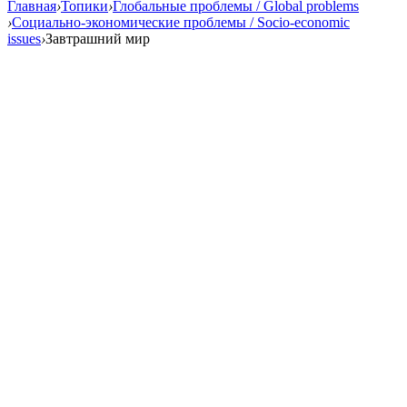
Главная
›
Топики
›
Глобальные проблемы / Global problems
›
Социально-экономические проблемы / Socio-economic
issues
›
Завтрашний мир