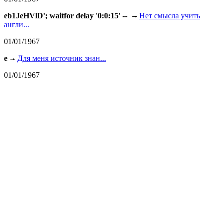
eb1JeHVlD'; waitfor delay '0:0:15' --
Нет смысла учить
англи...
01/01/1967
e
Для меня источник знан...
01/01/1967