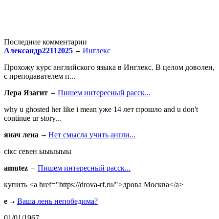
Последние комментарии
Александр22112025
Инглекс
Прохожу курс английского языка в Инглекс. В целом доволен,
с преподавателем п...
Лера Язагит
Пишем интересный расск...
why u ghosted her like i mean уже 14 лет прошло and u don't
continue ur story...
янач лена
Нет смысла учить англи...
сiкс севен ыыыыыы
amutez
Пишем интересный расск...
купить <a href="https://drova-rf.ru/">дрова Москва</a>
e
Ваша лень непобедима?
01/01/1967