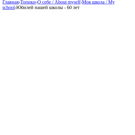
Главная
›
Топики
›
О себе / About myself
›
Моя школа / My
school
›
Юбилей нашей школы - 60 лет