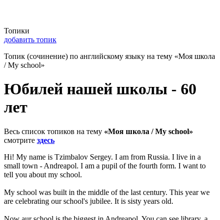
Топики
добавить топик
Топик (сочинение) по английскому языку на тему «Моя школа
/ My school»
Юбилей нашей школы - 60
лет
Весь список топиков на тему
«Моя школа / My school»
смотрите
здесь
Hi! My name is Tzimbalov Sergey. I am from Russia. I live in a
small town - Andreapol. I am a pupil of the fourth form. I want to
tell you about my school.
My school was built in the middle of the last century. This year we
are celebrating our school's jubilee. It is sisty years old.
Now aur school is the biggest in Andreapol. You can see library, a