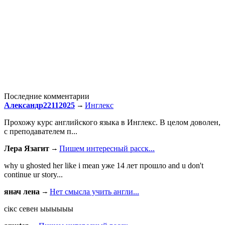
Последние комментарии
Александр22112025
Инглекс
Прохожу курс английского языка в Инглекс. В целом доволен,
с преподавателем п...
Лера Язагит
Пишем интересный расск...
why u ghosted her like i mean уже 14 лет прошло and u don't
continue ur story...
янач лена
Нет смысла учить англи...
сiкс севен ыыыыыы