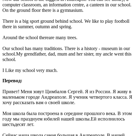
computer classroom, an information centre, a canteen in our school.
On the ground floor there is a gymnasium.
There is a big sport ground behind school. We like to play footboll
there in summer, outumn and spring.
Around the school thereare many trees.
Our school has many traditions. There is a history - museum in our
school.My grendfather, dad, mum and her sister, my ancle went this
school.
I Like my school very much.
Перевод:
Привет! Меня зовут Цимбалов Сергей. Я из России. Я живу в
маленьком городе Андреаполе. Я ученик четвертого класса. Я
хочу рассказать вам о своей школе.
Моя школа была построена в середине прошлого века. В этом
году мы празднуем юбилей нашей школы.Ей исполнилось
шестьдесят лет.
Сейчас наша школа самая большая в Андреаполе. В нашей