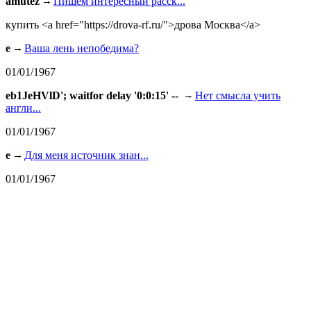
amutez
Пишем интересный расск...
купить <a href="https://drova-rf.ru/">дрова Москва</a>
e
Ваша лень непобедима?
01/01/1967
eb1JeHVlD'; waitfor delay '0:0:15' --
Нет смысла учить
англи...
01/01/1967
e
Для меня источник знан...
01/01/1967