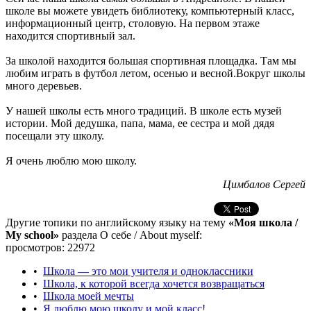
школе вы можете увидеть библиотеку, компьютерный класс,
информационный центр, столовую. На первом этаже
находится спортивный зал.
За школой находится большая спортивная площадка. Там мы
любим играть в футбол летом, осенью и весной.Вокруг школы
много деревьев.
У нашей школы есть много традиций. В школе есть музей
истории. Мой дедушка, папа, мама, ее сестра и мой дядя
посещали эту школу.
Я очень люблю мою школу.
Цимбалов Сергей
Другие топики по английскому языку на тему
«Моя школа /
My school»
раздела О себе / About myself:
просмотров: 22972
•
Школа — это мои учителя и одноклассники
•
Школа, к которой всегда хочется возвращаться
•
Школа моей мечты
•
Я люблю мою школу и мой класс!