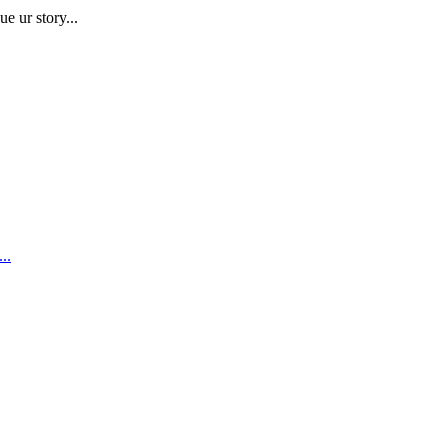
e ur story...
..