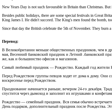
New Years Day is not such favourable in Britain than Christmas. But 
Besides public holidays, there are some special festivals in Great Br
King James I. He didn't succeed. The King's men found the bomb, to
Since that day the British celebrate the 5th of November. They burn 
Перевод:
В Великобритании меньше общественных праздников, чем в дру
мая, Весенний банковский праздник и Летний .банковский пр
же, как и большинство офисов и магазинов.
Самый любимый праздник — Рождество. Каждый год жители Нор
Перед Рождеством группы певцов ходят от дома к дому. Они 
воскресенье перед Рождеством.
Празднование начинается раньше, вечером 24-го декабря. Трад
спустится через дымоход и заполнит их игрушками и конфетам
Рождество — семейный праздник. Вся семья обычно встречаетс
День подарков, дополнительный праздник после Рождества. Это