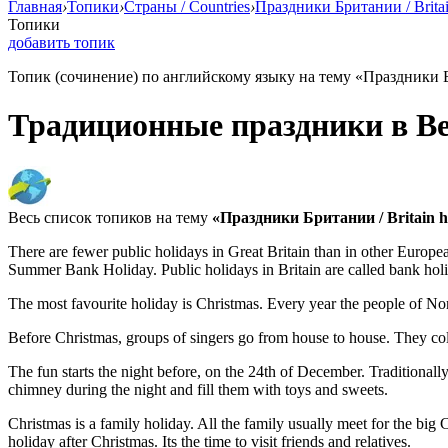
Главная
›
Топики
›
Страны / Countries
›
Праздники Британии / Britai
Топики
добавить топик
Топик (сочинение) по английскому языку на тему «Праздники Бри
Традиционные праздники в В
Весь список топиков на тему
«Праздники Британии / Britain ho
There are fewer public holidays in Great Britain than in other Eur
Summer Bank Holiday. Public holidays in Britain are called bank holid
The most favourite holiday is Christmas. Every year the people of Norw
Before Christmas, groups of singers go from house to house. They coll
The fun starts the night before, on the 24th of December. Traditionall
chimney during the night and fill them with toys and sweets.
Christmas is a family holiday. All the family usually meet for the b
holiday after Christmas. Its the time to visit friends and relatives.