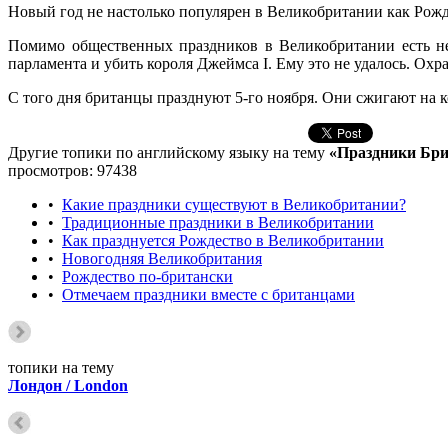
Новый год не настолько популярен в Великобритании как Рож
Помимо общественных праздников в Великобритании есть нес
парламента и убить короля Джеймса I. Ему это не удалось. Охр
С того дня британцы празднуют 5-го ноября. Они сжигают на к
Другие топики по английскому языку на тему
«Праздники Брита
просмотров: 97438
•
Какие праздники существуют в Великобритании?
•
Традиционные праздники в Великобритании
•
Как празднуется Рождество в Великобритании
•
Новогодняя Великобритания
•
Рождество по-британски
•
Отмечаем праздники вместе с британцами
топики на тему
Лондон / London