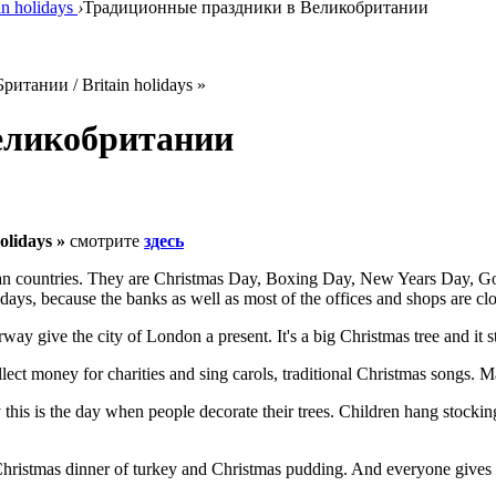
n holidays
›
Традиционные праздники в Великобритании
тании / Britain holidays »
еликобритании
lidays »
смотрите
здесь
opean countries. They are Christmas Day, Boxing Day, New Years Day,
ays, because the banks as well as most of the offices and shops are cl
ay give the city of London a present. It's a big Christmas tree and it s
ect money for charities and sing carols, traditional Christmas songs. 
y this is the day when people decorate their trees. Children hang stocki
ig Christmas dinner of turkey and Christmas pudding. And everyone gives