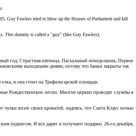
r.
1605, Guy Fawkes tried to blow up the Houses of Parliament and kill
rks. This dummy is called a "guy" (like Guy Fawkes).
вый год, Страстная пятница, Пасхальный понедельник, Первое
анковскими выходными днями, потому что банки закрыты так
лка, и она стоит на Трафальгарской площади.
нные Рождественские песни. Многие церкви проводят службы в
т чулки возле своих кроватей, надеясь, что Санта Клаус ночью
им пудингом. И все дарят и получают подарки. 26-го декабря,