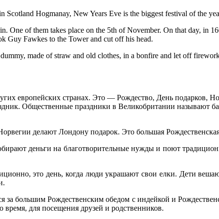
in Scotland Hogmanay, New Years Eve is the biggest festival of the yea
itain. One of them takes place on the 5th of November. On that day, in 
ok Guy Fawkes to the Tower and cut off his head.
a dummy, made of straw and old clothes, in a bonfire and let off firewo
гих европейских странах. Это — Рождество, День подарков, Но
аздник. Общественные праздники в Великобритании называют б
вегии делают Лондону подарок. Это большая Рождественская е
собирают деньги на благотворительные нужды и поют традицио
иционно, это день, когда люди украшают свои елки. Дети вешаю
и.
я за большим Рождественским обедом с индейкой и Рождественск
 время, для посещения друзей и родственников.