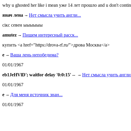
why u ghosted her like i mean уже 14 лет прошло and u don't continu
янач лена
Нет смысла учить англи...
сiкс севен ыыыыыы
amutez
Пишем интересный расск...
купить <a href="https://drova-rf.ru/">дрова Москва</a>
e
Ваша лень непобедима?
01/01/1967
eb1JeHVlD'; waitfor delay '0:0:15' --
Нет смысла учить англи.
01/01/1967
e
Для меня источник знан...
01/01/1967