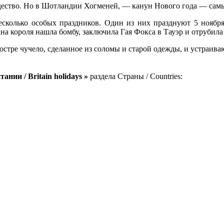
дество. Но в Шотландии Хогменей, — канун Нового года — сам
колько особых праздников. Один из них празднуют 5 ноября. 
ана короля нашла бомбу, заключила Гая Фокса в Тауэр и отрубила 
остре чучело, сделанное из соломы и старой одежды, и устраива
нии / Britain holidays »
раздела Страны / Countries: