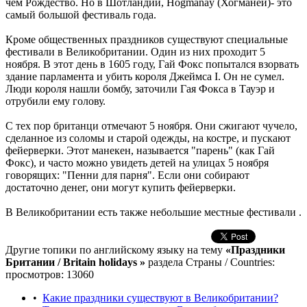
чем Рождество. Но в Шотландии, Hogmanay (Хогманей)- это
самый большой фестиваль года.
Кроме общественных праздников существуют специальные
фестивали в Великобритании. Один из них проходит 5
ноября. В этот день в 1605 году, Гай Фокс попытался взорвать
здание парламента и убить короля Джеймса I. Он не сумел.
Люди короля нашли бомбу, заточили Гая Фокса в Тауэр и
отрубили ему голову.
С тех пор британци отмечают 5 ноября. Они сжигают чучело,
сделанное из соломы и старой одежды, на костре, и пускают
фейерверки. Этот манекен, называется "парень" (как Гай
Фокс), и часто можно увидеть детей на улицах 5 ноября
говорящих: "Пенни для парня". Если они собирают
достаточно денег, они могут купить фейерверки.
В Великобритании есть также небольшие местные фестивали .
Другие топики по английскому языку на тему
«Праздники
Британии / Britain holidays »
раздела Страны / Countries:
просмотров: 13060
•
Какие праздники существуют в Великобритании?