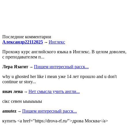
Последние комментарии
Александр22112025
Инглекс
Прохожу курс английского языка в Инглекс. В целом доволен,
с преподавателем п...
Лера Язагит
Пишем интересный расск...
why u ghosted her like i mean уже 14 лет прошло and u don't
continue ur story...
янач лена
Нет смысла учить англи...
сiкс севен ыыыыыы
amutez
Пишем интересный расск...
купить <a href="https://drova-rf.ru/">дрова Москва</a>