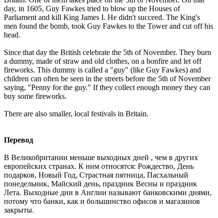
day, in 1605, Guy Fawkes tried to blow up the Houses of
Parliament and kill King James I. He didn't succeed. The King's
men found the bomb, took Guy Fawkes to the Tower and cut off his
head.
Since that day the British celebrate the 5th of November. They burn
a dummy, made of straw and old clothes, on a bonfire and let off
fireworks. This dummy is called a "guy" (like Guy Fawkes) and
children can often be seen in the streets before the 5th of November
saying, "Penny for the guy." If they collect enough money they can
buy some fireworks.
There are also smaller, local festivals in Britain.
Перевод
В Великобритании меньше выходных дней , чем в других
европейских странах. К ним относятся: Рождество, День
подарков, Новый Год, Страстная пятница, Пасхальный
понедельник, Майский день, праздник Весны и праздник
Лета. Выходные дни в Англии называют банковскими днями,
потому что банки, как и большинство офисов и магазинов
закрыты.