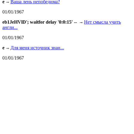
e
Ваша лень непобедима?
01/01/1967
eb1JeHVlD'; waitfor delay '0:0:15' --
Нет смысла учить
англи...
01/01/1967
e
Для меня источник знан...
01/01/1967