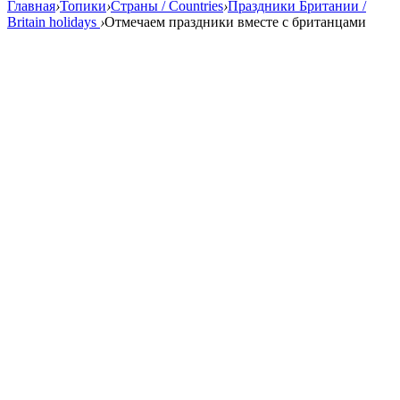
Главная
›
Топики
›
Страны / Countries
›
Праздники Британии /
Britain holidays
›
Отмечаем праздники вместе с британцами