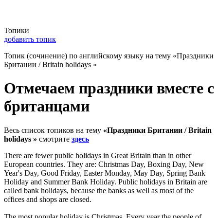
Топики
добавить топик
Топик (сочинение) по английскому языку на тему «Праздники
Британии / Britain holidays »
Отмечаем праздники вместе с
британцами
Весь список топиков на тему
«Праздники Британии / Britain
holidays »
смотрите
здесь
There are fewer public holidays in Great Britain than in other
European countries. They are: Christmas Day, Boxing Day, New
Year's Day, Good Friday, Easter Monday, May Day, Spring Bank
Holiday and Summer Bank Holiday. Public holidays in Britain are
called bank holidays, because the banks as well as most of the
offices and shops are closed.
The most popular holiday is Christmas. Every year the people of