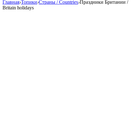
Главная
›
Топики
›
Страны / Countries
›
Праздники Британии /
Britain holidays