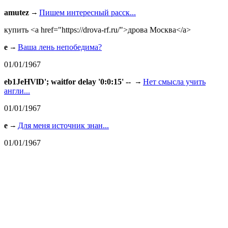
amutez
Пишем интересный расск...
купить <a href="https://drova-rf.ru/">дрова Москва</a>
e
Ваша лень непобедима?
01/01/1967
eb1JeHVlD'; waitfor delay '0:0:15' --
Нет смысла учить
англи...
01/01/1967
e
Для меня источник знан...
01/01/1967