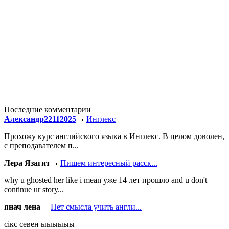
Последние комментарии
Александр22112025
Инглекс
Прохожу курс английского языка в Инглекс. В целом доволен,
с преподавателем п...
Лера Язагит
Пишем интересный расск...
why u ghosted her like i mean уже 14 лет прошло and u don't
continue ur story...
янач лена
Нет смысла учить англи...
сiкс севен ыыыыыы