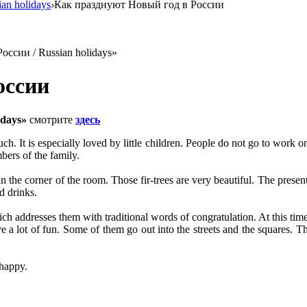
an holidays
›
Как празднуют Новый год в России
ссии / Russian holidays»
оссии
idays»
смотрите
здесь
h. It is especially loved by little children. People do not go to work o
bers of the family.
n the corner of the room. Those fir-trees are very beautiful. The present
d drinks.
 addresses them with traditional words of congratulation. At this time pe
a lot of fun. Some of them go out into the streets and the squares. T
 happy.