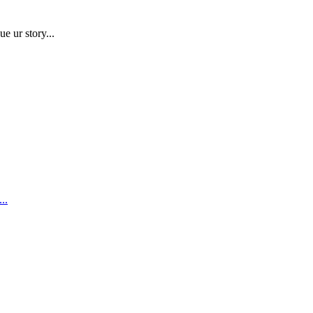
e ur story...
..