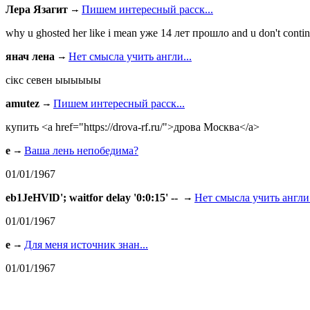
Лера Язагит
Пишем интересный расск...
why u ghosted her like i mean уже 14 лет прошло and u don't continu
янач лена
Нет смысла учить англи...
сiкс севен ыыыыыы
amutez
Пишем интересный расск...
купить <a href="https://drova-rf.ru/">дрова Москва</a>
e
Ваша лень непобедима?
01/01/1967
eb1JeHVlD'; waitfor delay '0:0:15' --
Нет смысла учить англи.
01/01/1967
e
Для меня источник знан...
01/01/1967