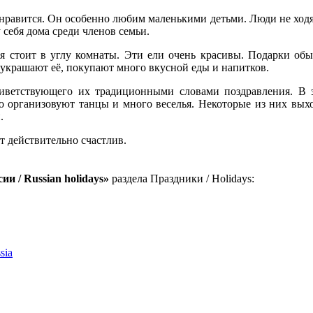
нравится. Он особенно любим маленькими детьми. Люди не ходят н
 себя дома среди членов семьи.
ая стоит в углу комнаты. Эти ели очень красивы. Подарки об
 украшают её, покупают много вкусной еды и напитков.
риветствующего их традиционными словами поздравления. В 
 организовуют танцы и много веселья. Некоторые из них вых
.
т действительно счастлив.
и / Russian holidays»
раздела Праздники / Holidays:
sia