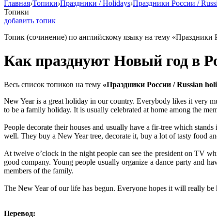
Главная
›
Топики
›
Праздники / Holidays
›
Праздники России / Russi
Топики
добавить топик
Топик (сочинение) по английскому языку на тему «Праздники Ро
Как празднуют Новый год в Р
Весь список топиков на тему
«Праздники России / Russian hol
New Year is a great holiday in our country. Everybody likes it very muc
to be a family holiday. It is usually celebrated at home among the mem
People decorate their houses and usually have a fir-tree which stands i
well. They buy a New Year tree, decorate it, buy a lot of tasty food an
At twelve o’clock in the night people can see the president on TV which
good company. Young people usually organize a dance party and have 
members of the family.
The New Year of our life has begun. Everyone hopes it will really be
Перевод: