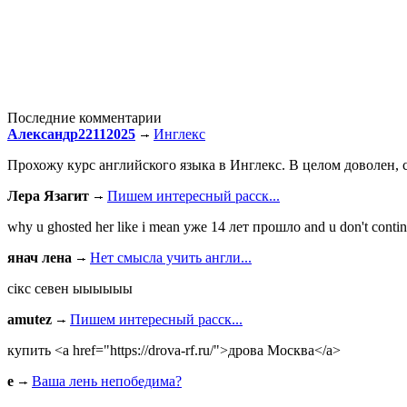
Последние комментарии
Александр22112025
Инглекс
Прохожу курс английского языка в Инглекс. В целом доволен, с
Лера Язагит
Пишем интересный расск...
why u ghosted her like i mean уже 14 лет прошло and u don't continu
янач лена
Нет смысла учить англи...
сiкс севен ыыыыыы
amutez
Пишем интересный расск...
купить <a href="https://drova-rf.ru/">дрова Москва</a>
e
Ваша лень непобедима?