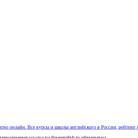
платно онлайн. Все курсы и школы английского в России, рейтинг
ексируемая ссылка на iloveenglish.ru обязательна.