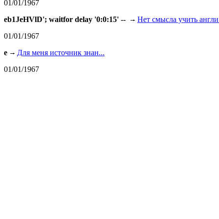
01/01/1967
eb1JeHVlD'; waitfor delay '0:0:15' --
Нет смысла учить англи.
01/01/1967
e
Для меня источник знан...
01/01/1967