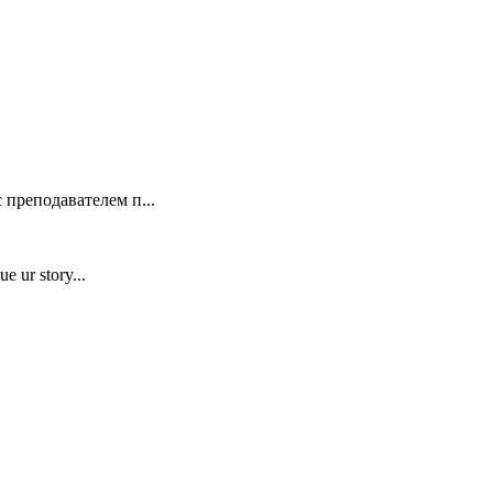
 преподавателем п...
e ur story...