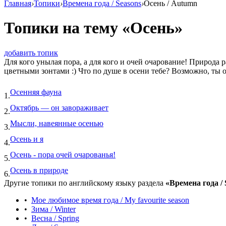
Главная
›
Топики
›
Времена года / Seasons
›
Осень / Autumn
Топики на тему «Осень»
добавить топик
Для кого унылая пора, а для кого и очей очарование! Природа 
цветными зонтами :) Что по душе в осени тебе? Возможно, ты о
Осенняя фауна
1.
Октябрь — он завораживает
2.
Мысли, навеянные осенью
3.
Осень и я
4.
Осень - пора очей очарованья!
5.
Осень в природе
6.
Другие топики по английскому языку раздела
«Времена года / 
•
Мое любимое время года / My favourite season
•
Зима / Winter
•
Весна / Spring