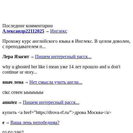
Последние комментарии
Александр22112025
Инглекс
Прохожу курс английского языка в Инглекс. В целом доволен,
с преподавателем п...
Лера Язагит
Пишем интересный расск...
why u ghosted her like i mean уже 14 лет прошло and u don't
continue ur story...
янач лена
Нет смысла учить англи...
сiкс севен ыыыыыы
amutez
Пишем интересный расск...
купить <a href="https://drova-rf.ru/">дрова Москва</a>
e
Ваша лень непобедима?
01/01/1967