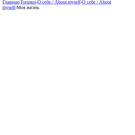
Главная
›
Топики
›
О себе / About myself
›
О себе / About
myself
›
Моя жизнь