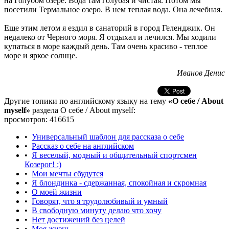
на Голубом озере. Вода там голубая и чистая. Потом мы
посетили Термальное озеро. В нем теплая вода. Она лечебная.
Еще этим летом я ездил в санаторий в город Геленджик. Он
недалеко от Черного моря. Я отдыхал и лечился. Мы ходили
купаться в море каждый день. Там очень красиво - теплое
море и яркое солнце.
Иванов Денис
Другие топики по английскому языку на тему
«О себе / About
myself»
раздела О себе / About myself:
просмотров: 416615
•
Универсальный шаблон для рассказа о себе
•
Рассказ о себе на английском
•
Я веселый, модный и общительный спортсмен
Козерог! :)
•
Мои мечты сбудутся
•
Я блондинка - сдержанная, спокойная и скромная
•
О моей жизни
•
Говорят, что я трудолюбивый и умный
•
В свободную минуту делаю что хочу
•
Нет достижений без целей
•
Моя жизнь