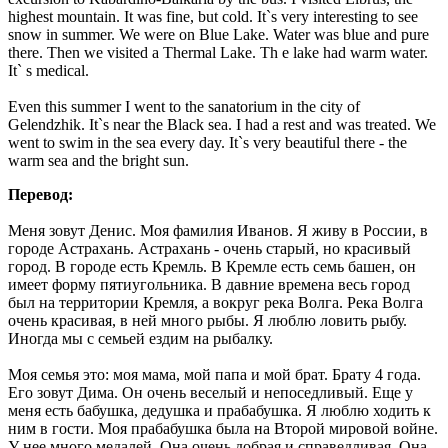
highest mountain. It was fine, but cold. It`s very interesting to see
snow in summer. We were on Blue Lake. Water was blue and pure
there. Then we visited a Thermal Lake. Th e lake had warm water.
It` s medical.
Even this summer I went to the sanatorium in the city of
Gelendzhik. It`s near the Black sea. I had a rest and was treated. We
went to swim in the sea every day. It`s very beautiful there - the
warm sea and the bright sun.
Перевод:
Меня зовут Денис. Моя фамилия Иванов. Я живу в России, в
городе Астрахань. Астрахань - очень старый, но красивый
город. В городе есть Кремль. В Кремле есть семь башен, он
имеет форму пятиугольника. В давние времена весь город
был на территории Кремля, а вокруг река Волга. Река Волга
очень красивая, в ней много рыбы. Я люблю ловить рыбу.
Иногда мы с семьей ездим на рыбалку.
Моя семья это: моя мама, мой папа и мой брат. Брату 4 года.
Его зовут Дима. Он очень веселый и непоседливый. Еще у
меня есть бабушка, дедушка и прабабушка. Я люблю ходить к
ним в гости. Моя прабабушка была на Второй мировой войне.
У нее много медалей. Она очень добрая и справедливая. Она