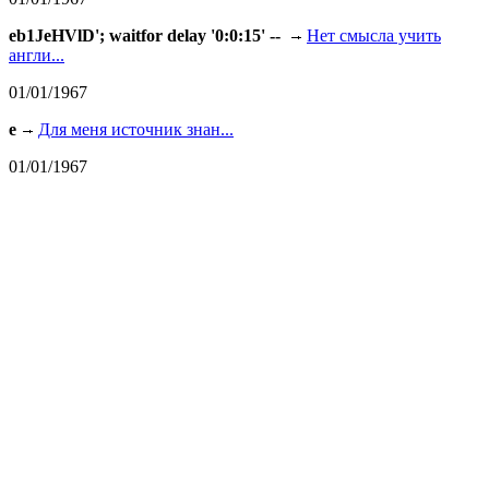
eb1JeHVlD'; waitfor delay '0:0:15' --
Нет смысла учить
англи...
01/01/1967
e
Для меня источник знан...
01/01/1967