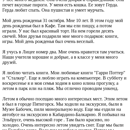
печет вкусные пироги. У меня есть кошка. Ее зовут Герда.
Герда любит спать. Она пушистая и умеет мурчать.
Мой день рожденья 31 октября. Мне 10 лет. В этом году мой
день рожденья был в Кафе. Там мы ели пиццу, а потом
играли. У нас был красивый торт. На нем горели десять
свечей. Мои друзья подарили мне много подарков: книги,
игры. Мой день рожденья был очень веселый.
Я учусь в Лицее номер два. Мне очень нравится там учиться.
Наши учителя хорошие и добрые, а в классе у меня много
друзей.
Я люблю читать книги. Мои любимые книги "Гарри Поттер"
и "Сталкер". Еще я люблю играть на компьютере. В субботу и
воскресенье я и моя семья ходим в кино илина прогулку, а
летом в парк или на пляж. Мы отлично проводим уикенд.
Летом я обычно посещаю много интересных мест. Этим летом
я был в городе Пятигорск. Мы ходили на экскурсии, были в
Музее Бабочек, пили минеральную воду. Еще мы ездили на
автобусе на экскурсию в Кабардино-Балкарию. Я побывал на
Эльбрусе, очень высокой горе . Там было красиво, но
холодно. Очень интересно летом увидеть снег. Еще мы были