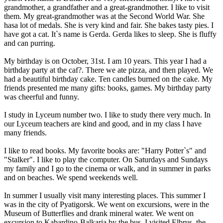
grandmother, a grandfather and a great-grandmother. I like to visit
them. My great-grandmother was at the Second World War. She
hasa lot of medals. She is very kind and fair. She bakes tasty pies. I
have got a cat. It`s name is Gerda. Gerda likes to sleep. She is fluffy
and can purring.
My birthday is on October, 31st. I am 10 years. This year I had a
birthday party at the caf?. There we ate pizza, and then played. We
had a beautiful birthday cake. Ten candles burned on the cake. My
friends presented me many gifts: books, games. My birthday party
was cheerful and funny.
I study in Lyceum number two. I like to study there very much. In
our Lyceum teachers are kind and good, and in my class I have
many friends.
I like to read books. My favorite books are: "Harry Potter`s" and
"Stalker". I like to play the computer. On Saturdays and Sundays
my family and I go to the cinema or walk, and in summer in parks
and on beaches. We spend weekends well.
In summer I usually visit many interesting places. This summer I
was in the city of Pyatigorsk. We went on excursions, were in the
Museum of Butterflies and drank mineral water. We went on
excursion to Kabardino-Balkaria by the bus. I visited Elbrus, the