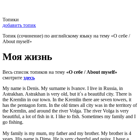
Топики
добавить топик
Топик (сочинение) по английскому языку на тему «О себе /
About myself»
Моя жизнь
Весь список топиков на тему
«О себе / About myself»
смотрите
здесь
My name is Denis. My surname is Ivanov. I live in Russia, in
Astrakhan. Astrakhan is very old, but it`s a beautiful city. There is
the Kremlin in our town. In the Kremlin there are seven towers, it
has the pentagon form. In the old times all city was in the territory of
the Kremlin, and around the river Volga. The river Volga is very
beautiful, a lot of fish in it. I like to fish. Sometimes my family and I
go fishing.
My family is my mum, my father and my brother. My brother is 4
years. His name is Dima. He is very cheerful and noisy. I have a