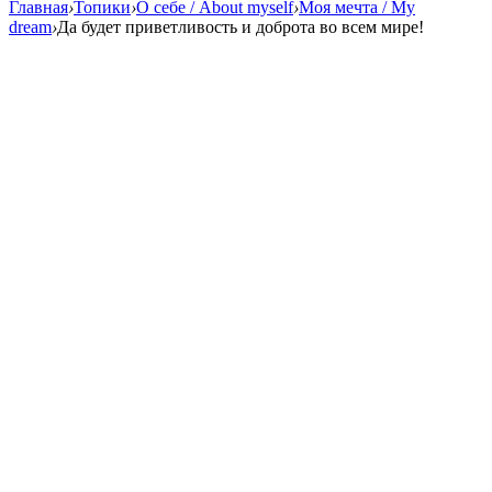
Главная
›
Топики
›
О себе / About myself
›
Моя мечта / My
dream
›
Да будет приветливость и доброта во всем мире!