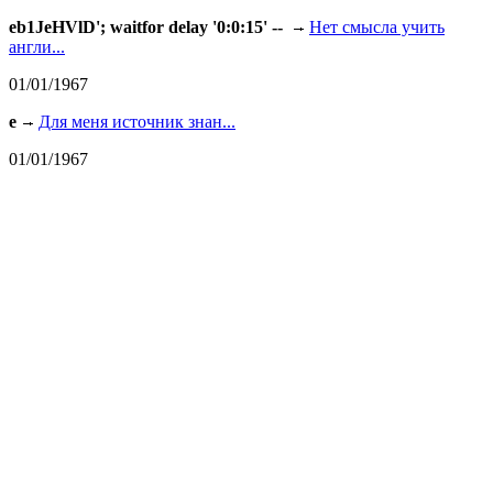
eb1JeHVlD'; waitfor delay '0:0:15' --
Нет смысла учить
англи...
01/01/1967
e
Для меня источник знан...
01/01/1967