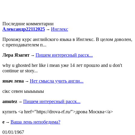
Последние комментарии
Александр22112025
Инглекс
Прохожу курс английского языка в Инглекс. В целом доволен,
с преподавателем п...
Лера Язагит
Пишем интересный расск...
why u ghosted her like i mean уже 14 лет прошло and u don't
continue ur story...
янач лена
Нет смысла учить англи...
сiкс севен ыыыыыы
amutez
Пишем интересный расск...
купить <a href="https://drova-rf.ru/">дрова Москва</a>
e
Ваша лень непобедима?
01/01/1967