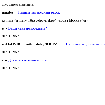
сiкс севен ыыыыыы
amutez
Пишем интересный расск...
купить <a href="https://drova-rf.ru/">дрова Москва</a>
e
Ваша лень непобедима?
01/01/1967
eb1JeHVlD'; waitfor delay '0:0:15' --
Нет смысла учить англи.
01/01/1967
e
Для меня источник знан...
01/01/1967