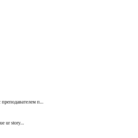
 преподавателем п...
e ur story...