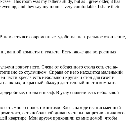
okcase. This room was my father's study, but as I grew older, it has
e evening, and they say my room is very comfortable. I share their
В нем есть все cовременные удобства: центральное отопление,
хни, ванной комнаты и туалета. Есть также два встроенных
льями вокруг него. Слева от обеденного стола есть стена-
ртепиано со стульчиком. Справа от него находится маленький
ей части кресла есть небольшой круглый стол для газет и
 на окнах, и красный абажур дает теплый цвет в комнате.
е гардеробные, столы и шкаф. В углу спальни есть небольшой
 но есть много полок с книгами. Здесь находится письменный
Кроме того, есть небольшой диван у стены напротив книжного
нашей квартире. Мои друзья приходили ко мне домой, чтобы