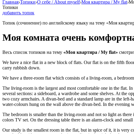
Главная
›
Топики
›
О себе / About myself
›
Моя квартира / My flat
›
Мо
Топики
добавить топик
Топик (сочинение) по английскому языку на тему «Моя квартира
Моя комната очень комфортн
Весь список топиков на тему
«Моя квартира / My flat»
смотри
We have a nice flat in a new block of flats. Our flat is on the fifth floo
carry rubbish down.
We have a three-room flat which consists of a living-room, a bedroom, 
The living-room is the largest and most comfortable one in the flat. In
several sections: a sideboard, a wardrobe and some shelves. At the oppos
two cozy armchairs. A divan-bed and a standard lamp are in the left-ha
water-colours hung on the wall above the divan-bed. In the evening w
The bedroom is smaller than the living-room and not so light as there 
colors TV set. On the dressing table there is an alarm-clock and smal
Our study is the smallest room in the flat, but in spice of it, it is very