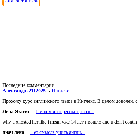
каталог топиков
Последние комментарии
Александр22112025
Инглекс
Прохожу курс английского языка в Инглекс. В целом доволен, с
Лера Язагит
Пишем интересный расск...
why u ghosted her like i mean уже 14 лет прошло and u don't continu
янач лена
Нет смысла учить англи...