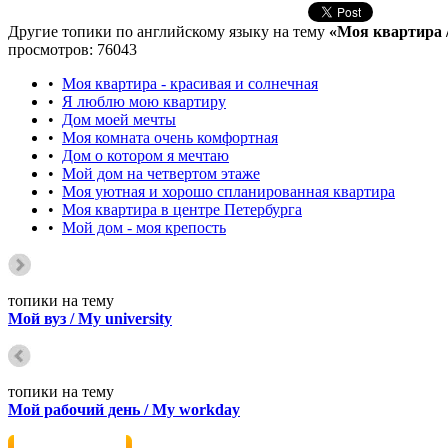
Другие топики по английскому языку на тему
«Моя квартира /
просмотров: 76043
•
Моя квартира - красивая и солнечная
•
Я люблю мою квартиру
•
Дом моей мечты
•
Моя комната очень комфортная
•
Дом о котором я мечтаю
•
Мой дом на четвертом этаже
•
Моя уютная и хорошо спланированная квартира
•
Моя квартира в центре Петербурга
•
Мой дом - моя крепость
топики на тему
Мой вуз / My university
топики на тему
Мой рабочий день / My workday