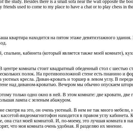
 of the study. Besides there is a small sofa near the wall opposite the bo
 friends used to come to my place to have a chat or to play chess in th
аша квартира находится на пятом этаже девятиэтажного здания. 
вод.
й, спальни, кабинета (который является также моей комнате), ку
В центре комнаты стоит квадратный обеденный стол с шестью сту
 нескольких полок. На противоположной стене есть пианино и фо
 уютных кресла. Диван-кровать и торшер в левом углу. В передн
 стене над диваном-кроватью. Вечером мы обычно опускаем шторы
потому только одно окно в ней. В этом комнате: две кровати, дв
большая лампа с зеленым абажуром.
не смотря на это, он очень уютный. В нем не так много мебели,
 кассетой-видеомагнитофон находится в правом углу кабинета. 
ше, она стал моей комнатой. И, по-моему, это лучшая комната в 
орят, что моя комната очень удобная. Я разделяю их мнение.