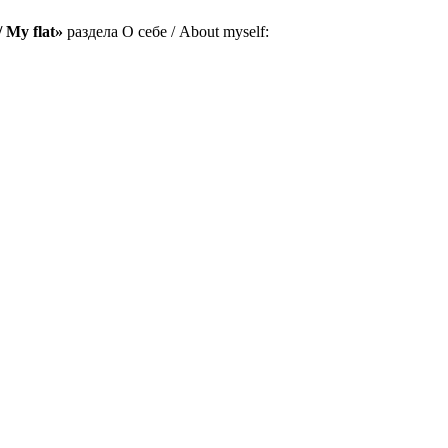
 My flat»
раздела О себе / About myself: