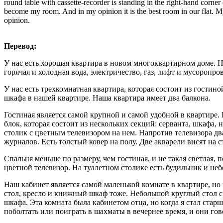
round table with cassette-recorder is standing in the right-hand corner
become my room. And in my opinion it is the best room in our flat. My
opinion.
Перевод:
У нас есть хорошая квартира в новом многоквартирном доме. Н
горячая и холодная вода, электричество, газ, лифт и мусоропро
У нас есть трехкомнатная квартира, которая состоит из гостино
шкафа в нашей квартире. Наша квартира имеет два балкона.
Гостиная является самой крупной и самой удобной в квартире. 
блок, которая состоит из нескольких секций: серванта, шкафа,
столик с цветным телевизором на нем. Напротив телевизора два
журналов. Есть толстый ковер на полу. Две акварели висят на
Спальня меньше по размеру, чем гостиная, и не такая светлая, 
цветной телевизор. На туалетном столике есть будильник и не
Наш кабинет является самой маленькой комнате в квартире, но 
стол, кресло и книжный шкаф тоже. Небольшой круглый стол с
шкафа. Эта комната была кабинетом отца, но когда я стал стар
поболтать или поиграть в шахматы в вечернее время, и они гов