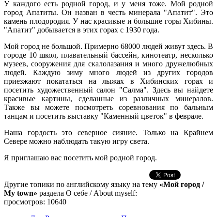
У каждого есть родной город, и у меня тоже. Мой родной
город Апатиты. Он назван в честь минерала "Апатит". Это
камень плодородия. У нас красивые и большие горы Хибины.
"Апатит" добывается в этих горах с 1930 года.
Мой город не большой. Примерно 68000 людей живут здесь. В
городе 10 школ, плавательный бассейн, кинотеатр, несколько
музеев, сооружения для скалолазания и много дружелюбных
людей. Каждую зиму много людей из других городов
приезжают покататься на лыжах в Хибинских горах и
посетить художественный салон "Салма". Здесь вы найдете
красивые картины, сделанные из различных минералов.
Также вы можете посмотреть соревнования по бальным
танцам и посетить выставку "Каменный цветок" в феврале.
Наша гордость это северное сияние. Только на Крайнем
Севере можно наблюдать такую игру света.
Я приглашаю вас посетить мой родной город.
Другие топики по английскому языку на тему
«Мой город /
My town»
раздела О себе / About myself:
просмотров: 10640