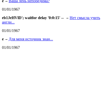
e
Ваша лень непобедима?
01/01/1967
eb1JeHVlD'; waitfor delay '0:0:15' --
Нет смысла учить
англи...
01/01/1967
e
Для меня источник знан...
01/01/1967