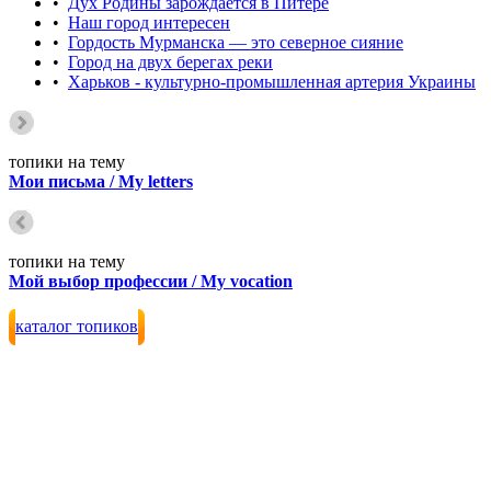
•
Дух Родины зарождается в Питере
•
Наш город интересен
•
Гордость Мурманска — это северное сияние
•
Город на двух берегах реки
•
Харьков - культурно-промышленная артерия Украины
топики на тему
Мои письма / My letters
топики на тему
Мой выбор профессии / My vocation
каталог топиков