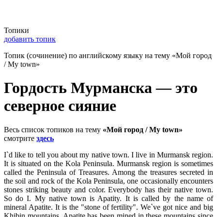
Топики
добавить топик
Топик (сочинение) по английскому языку на тему «Мой город
/ My town»
Гордость Мурманска — это
северное сияние
Весь список топиков на тему
«Мой город / My town»
смотрите
здесь
I`d like to tell you about my native town. I live in Murmansk region.
It is situated on the Kola Peninsula. Murmansk region is sometimes
called the Peninsula of Treasures. Among the treasures secreted in
the soil and rock of the Kola Peninsula, one occasionally encounters
stones striking beauty and color. Everybody has their native town.
So do I. My native town is Apatity. It is called by the name of
mineral Apatite. It is the "stone of fertility". We`ve got nice and big
Khibin mountains. Apatite has been mined in these mountains since