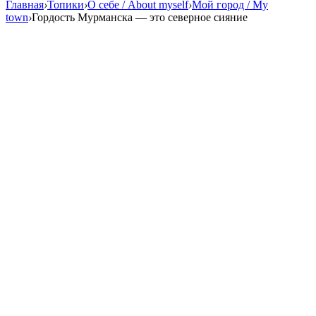
Главная
›
Топики
›
О себе / About myself
›
Мой город / My
town
›
Гордость Мурманска — это северное сияние