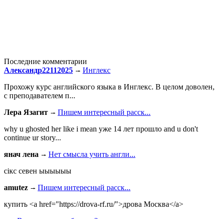
Последние комментарии
Александр22112025
Инглекс
Прохожу курс английского языка в Инглекс. В целом доволен,
с преподавателем п...
Лера Язагит
Пишем интересный расск...
why u ghosted her like i mean уже 14 лет прошло and u don't
continue ur story...
янач лена
Нет смысла учить англи...
сiкс севен ыыыыыы
amutez
Пишем интересный расск...
купить <a href="https://drova-rf.ru/">дрова Москва</a>