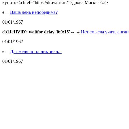
купить <a href="https://drova-rf.ru/">дрова Москва</a>
e
Ваша лень непобедима?
01/01/1967
eb1JeHVlD'; waitfor delay '0:0:15' --
Нет смысла учить англи.
01/01/1967
e
Для меня источник знан...
01/01/1967