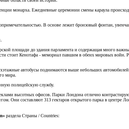
ные области своей истории.
нции монарха. Ежедневные церемонии смены караула происходят
примечательностью. В основе лежит бронзовый фонтан, увенчан
.
арской площади до здания парламента и содержащая много важны
асти стоит Кенотафа - мемориал павшим в обеих мировых войн. 
ухэтажные автобусы поднимаются выше небольших автомобилей 
го мира.
венную полицейскую службу.
стеклами высотных офисов. Парки Лондона отлично контрастиру
угом. Они составляют 313 гектаров открытого парка в центре Ло
on»
раздела Страны / Countries: