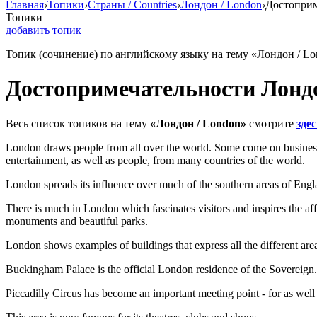
Главная
›
Топики
›
Страны / Countries
›
Лондон / London
›
Достоприм
Топики
добавить топик
Топик (сочинение) по английскому языку на тему «Лондон / L
Достопримечательности Лонд
Весь список топиков на тему
«Лондон / London»
смотрите
здес
London draws people from all over the world. Some come on business, 
entertainment, as well as people, from many countries of the world.
London spreads its influence over much of the southern areas of England
There is much in London which fascinates visitors and inspires the af
monuments and beautiful parks.
London shows examples of buildings that express all the different areas
Buckingham Palace is the official London residence of the Sovereign
Piccadilly Circus has become an important meeting point - for as well 