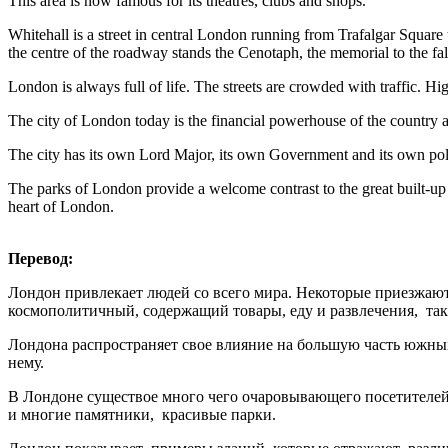
This area is now famous for its theatres, clubs and shops.
Whitehall is a street in central London running from Trafalgar Square
the centre of the roadway stands the Cenotaph, the memorial to the fa
London is always full of life. The streets are crowded with traffic. Hi
The city of London today is the financial powerhouse of the country a
The city has its own Lord Major, its own Government and its own polic
The parks of London provide a welcome contrast to the great built-up
heart of London.
Перевод:
Лондон привлекает людей со всего мира. Некоторые приезжают 
космополитичный, содержащий товары, еду и развлечения, так
Лондона распространяет свое влияние на большую часть южных
нему.
В Лондоне существое много чего очаровывающего посетителей 
и многие памятники, красивые парки.