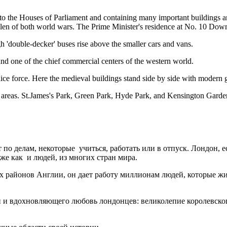
 to the Houses of Parliament and containing many important buildings a
llen of both world wars. The Prime Minister's residence at No. 10 Downi
gh 'double-decker' buses rise above the smaller cars and vans.
nd one of the chief commercial centers of the western world.
e force. Here the medieval buildings stand side by side with modern gl
 areas. St.James's Park, Green Park, Hyde Park, and Kensington Garden
по делам, некоторые учиться, работать или в отпуск. Лондон, 
же как и людей, из многих стран мира.
 районов Англии, он дает работу миллионам людей, которые жив
и вдохновляющего любовь лондонцев: великолепие королевского