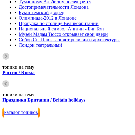
•
Туманному Альбиону посвящается
•
Достопримечательности Лондона
•
Букингемский дворец
•
Олимпиада-2012 в Лондоне
•
Прогулка по столице Великобритании
•
Национальный символ Англии - Биг Бэн
•
Музей Мадам Тюссо открывает свои двери
•
Cобор Св. Павла - оплот религии и архитектуры
•
Лондон театральный
топики на тему
Россия / Russia
топики на тему
Праздники Британии / Britain holidays
каталог топиков