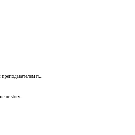
 преподавателем п...
e ur story...