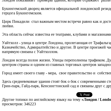
Лондон показывает примеры зданий, которые отражают различ
Букингемский дворец является официальной лондонской резиде
герцога Букингемским.
Цирк Пикадили стал важным местом встречи равно как и досто
любви.
Эта область сейчас известна ее театрами, клубами и магазинами
Уайтхолл - улица в центре Лондона, пролегающая от Трафальг
Казначейство, Адмиралтейство и другие. В центре проезжей ч
напрямую связана с Уайтхоллом.
Лондон всегда полон жизни. Улицы переполнены трафиком. Д
центром страны и одним из главных торговых центров западно
Город имеет своего главу - мера, свое правительство и собст
Здесь средневековые здания стоят бок о бок с современными 
Грин-парк, Гайд-парк, Кенсингтонский сад и связаны друг с др
Другие топики по английскому языку на тему
«Лондон / Lond
просмотров: 346223