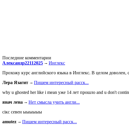
Последние комментарии
Александр22112025
Инглекс
Прохожу курс английского языка в Инглекс. В целом доволен, с
Лера Язагит
Пишем интересный расск...
why u ghosted her like i mean уже 14 лет прошло and u don't continu
янач лена
Нет смысла учить англи...
сiкс севен ыыыыыы
amutez
Пишем интересный расск...