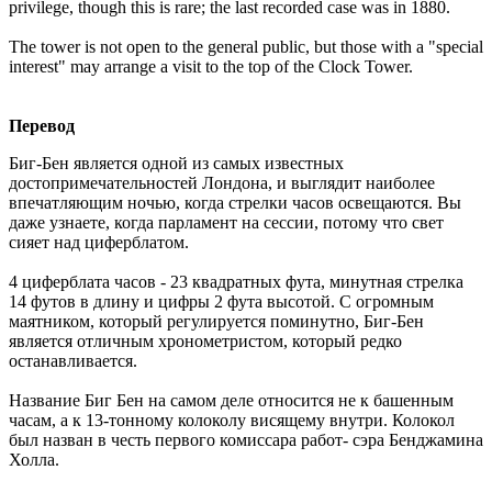
privilege, though this is rare; the last recorded case was in 1880.
The tower is not open to the general public, but those with a "special
interest" may arrange a visit to the top of the Clock Tower.
Перевод
Биг-Бен является одной из самых известных
достопримечательностей Лондона, и выглядит наиболее
впечатляющим ночью, когда стрелки часов освещаются. Вы
даже узнаете, когда парламент на сессии, потому что свет
сияет над циферблатом.
4 циферблата часов - 23 квадратных фута, минутная стрелка
14 футов в длину и цифры 2 фута высотой. С огромным
маятником, который регулируется поминутно, Биг-Бен
является отличным хронометристом, который редко
останавливается.
Название Биг Бен на самом деле относится не к башенным
часам, а к 13-тонному колоколу висящему внутри. Колокол
был назван в честь первого комиссара работ- сэра Бенджамина
Холла.