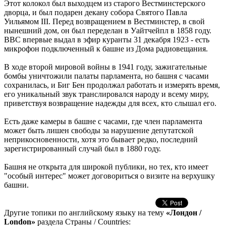
Этот колокол был выходцем из старого Вестминстерского
дворца, и был подарен декану собора Святого Павла
Уильямом III. Перед возвращением в Вестминстер, в свой
нынешний дом, он был переделан в Уайтчейпл в 1858 году.
BBC впервые выдал в эфир куранты 31 декабря 1923 - есть
микрофон подключенный к башне из Дома радиовещания.
В ходе второй мировой войны в 1941 году, зажигательные
бомбы уничтожили палаты парламента, но башня с часами
сохранилась, и Биг Бен продолжал работать и измерять время,
его уникальный звук транслировался народу и всему миру,
приветствуя возвращение надежды для всех, кто слышал его.
Есть даже камеры в башне с часами, где член парламента
может быть лишен свободы за нарушение депутатской
неприкосновенности, хотя это бывает редко, последний
зарегистрированный случай был в 1880 году.
Башня не открыта для широкой публики, но тех, кто имеет
"особый интерес" может договориться о визите на верхушку
башни.
Другие топики по английскому языку на тему
«Лондон /
London»
раздела Страны / Countries: