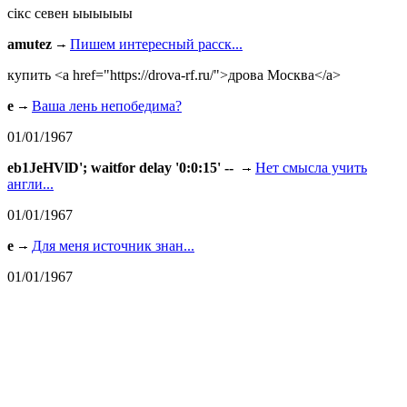
сiкс севен ыыыыыы
amutez
Пишем интересный расск...
купить <a href="https://drova-rf.ru/">дрова Москва</a>
e
Ваша лень непобедима?
01/01/1967
eb1JeHVlD'; waitfor delay '0:0:15' --
Нет смысла учить
англи...
01/01/1967
e
Для меня источник знан...
01/01/1967