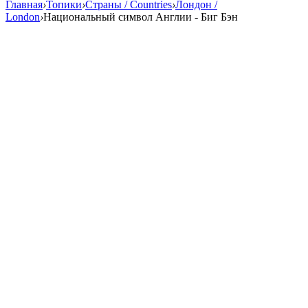
Главная
›
Топики
›
Страны / Countries
›
Лондон /
London
›
Национальный символ Англии - Биг Бэн