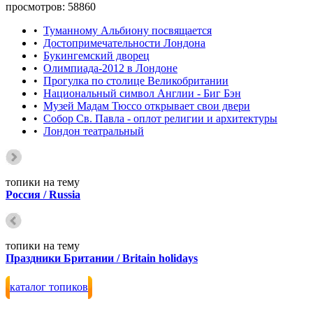
просмотров: 58860
•
Туманному Альбиону посвящается
•
Достопримечательности Лондона
•
Букингемский дворец
•
Олимпиада-2012 в Лондоне
•
Прогулка по столице Великобритании
•
Национальный символ Англии - Биг Бэн
•
Музей Мадам Тюссо открывает свои двери
•
Cобор Св. Павла - оплот религии и архитектуры
•
Лондон театральный
топики на тему
Россия / Russia
топики на тему
Праздники Британии / Britain holidays
каталог топиков