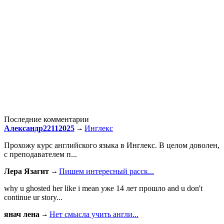
Последние комментарии
Александр22112025
Инглекс
Прохожу курс английского языка в Инглекс. В целом доволен,
с преподавателем п...
Лера Язагит
Пишем интересный расск...
why u ghosted her like i mean уже 14 лет прошло and u don't
continue ur story...
янач лена
Нет смысла учить англи...