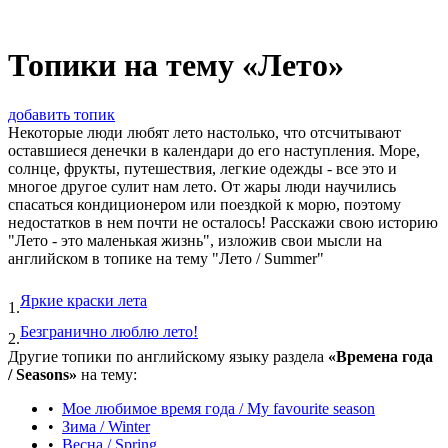
Топики на тему «Лето»
добавить топик
Некоторые люди любят лето настолько, что отсчитывают
оставшиеся денечки в календари до его наступления. Море,
солнце, фрукты, путешествия, легкие одежды - все это и
многое другое сулит нам лето. От жары люди научились
спасаться кондиционером или поездкой к морю, поэтому
недостатков в нем почти не осталось! Расскажи свою историю
"Лето - это маленькая жизнь", изложив свои мысли на
английском в топике на тему "Лето / Summer"
Яркие краски лета
1.
Безгранично люблю лето!
2.
Другие топики по английскому языку раздела
«Времена года
/ Seasons»
на тему:
•
Мое любимое время года / My favourite season
•
Зима / Winter
•
Весна / Spring