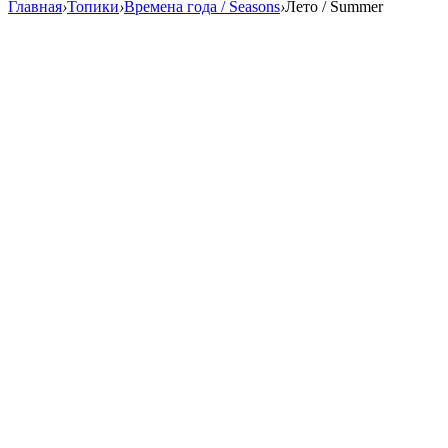
Главная
›
Топики
›
Времена года / Seasons
›
Лето / Summer