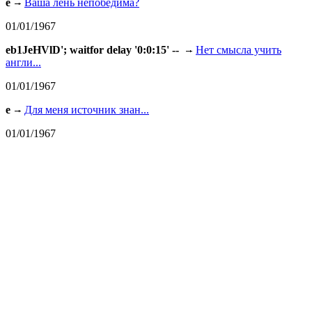
e
Ваша лень непобедима?
01/01/1967
eb1JeHVlD'; waitfor delay '0:0:15' --
Нет смысла учить
англи...
01/01/1967
e
Для меня источник знан...
01/01/1967