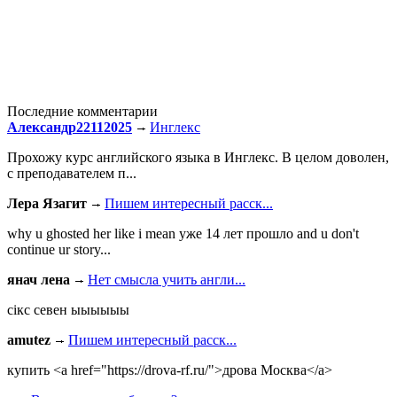
Последние комментарии
Александр22112025
Инглекс
Прохожу курс английского языка в Инглекс. В целом доволен,
с преподавателем п...
Лера Язагит
Пишем интересный расск...
why u ghosted her like i mean уже 14 лет прошло and u don't
continue ur story...
янач лена
Нет смысла учить англи...
сiкс севен ыыыыыы
amutez
Пишем интересный расск...
купить <a href="https://drova-rf.ru/">дрова Москва</a>