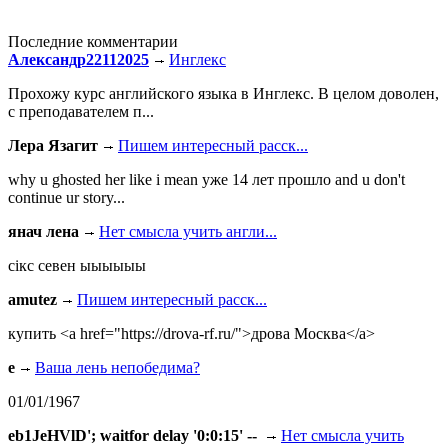
Последние комментарии
Александр22112025
Инглекс
Прохожу курс английского языка в Инглекс. В целом доволен,
с преподавателем п...
Лера Язагит
Пишем интересный расск...
why u ghosted her like i mean уже 14 лет прошло and u don't
continue ur story...
янач лена
Нет смысла учить англи...
сiкс севен ыыыыыы
amutez
Пишем интересный расск...
купить <a href="https://drova-rf.ru/">дрова Москва</a>
e
Ваша лень непобедима?
01/01/1967
eb1JeHVlD'; waitfor delay '0:0:15' --
Нет смысла учить