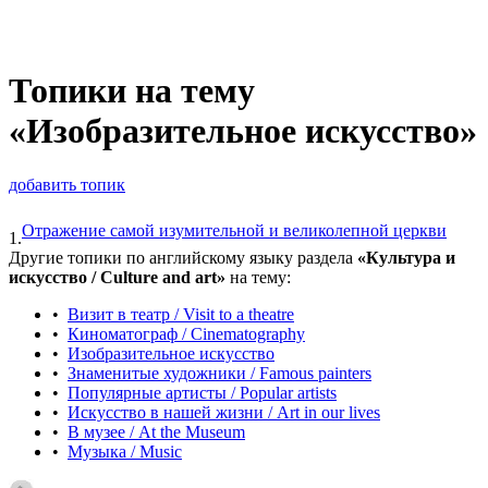
Топики на тему
«Изобразительное искусство»
добавить топик
Отражение самой изумительной и великолепной церкви
1.
Другие топики по английскому языку раздела
«Культура и
искусство / Culture and art»
на тему:
•
Визит в театр / Visit to a theatre
•
Киноматограф / Cinematography
•
Изобразительное искусство
•
Знаменитые художники / Famous painters
•
Популярные артисты / Popular artists
•
Искусство в нашей жизни / Art in our lives
•
В музее / At the Museum
•
Музыка / Music