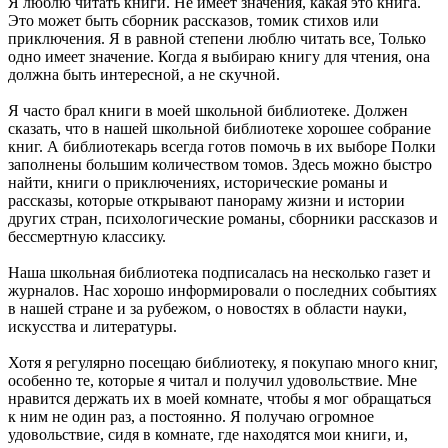
Я люблю читать книги. Не имеет значения, какая это книга.
Это может быть сборник рассказов, томик стихов или
приключения. Я в равной степени люблю читать все, Только
одно имеет значение. Когда я выбираю книгу для чтения, она
должна быть интересной, а не скучной.
Я часто брал книги в моей школьной библиотеке. Должен
сказать, что в нашей школьной библиотеке хорошее собрание
книг. А библиотекарь всегда готов помочь в их выборе Полки
заполнены большим количеством томов. Здесь можно быстро
найти, книги о приключениях, исторические романы и
рассказы, которые открывают панораму жизни и истории
других стран, психологические романы, сборники рассказов и
бессмертную классику.
Наша школьная библиотека подписалась на несколько газет и
журналов. Нас хорошо информировали о последних событиях
в нашей стране и за рубежом, о новостях в области науки,
искусства и литературы.
Хотя я регулярно посещаю библиотеку, я покупаю много книг,
особенно те, которые я читал и получил удовольствие. Мне
нравится держать их в моей комнате, чтобы я мог обращаться
к ним не один раз, а постоянно. Я получаю огромное
удовольствие, сидя в комнате, где находятся мои книги, и,