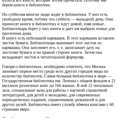
купить все книги, которые хотим прочитать. Поэтому мы
берем книги в библиотеке.
По субботам многие люди ходят в библиотеки. У них есть
свободное время, потому что суббота — выходной день. Они
приносят книги в библиотеку и идут домой, взяв новые.
Библиотекарь берет у них книги и дает им выбрать новые для
прочтения дома.
В книге есть небольшой кармашек. В этот кармашек вставлен
листок бумаги. Библиотекарь вынимает этот листок из
кармашка. Она заполняет его, т. е. записывает дату на
листочке бумаги и на правой стороне книги. Затем она
вкладывает листок в читательский формуляр.
Говоря о библиотеках, необходимо отметить, что Москва
занимает первое место среди всех других городов мира по
количеству библиотек. Самая большая библиотека в мире —
Государственная библиотека им. Ленина с общим фондом в 21
миллион различных книг на 166 языках. В ней 22 читальных
зала, специальные залы для работы с научной справочной
литературой, для детей и молодежи, для современных
периодических изданий, справочников, рукописей и для
других целей. Библиотека имеет службу обмена книгами с 60
странами мира.