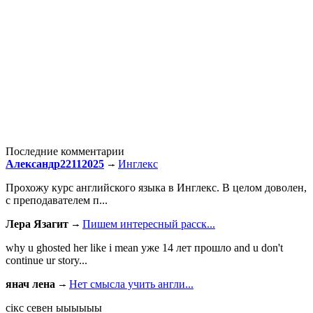
Последние комментарии
Александр22112025
Инглекс
Прохожу курс английского языка в Инглекс. В целом доволен,
с преподавателем п...
Лера Язагит
Пишем интересный расск...
why u ghosted her like i mean уже 14 лет прошло and u don't
continue ur story...
янач лена
Нет смысла учить англи...
сiкс севен ыыыыыы