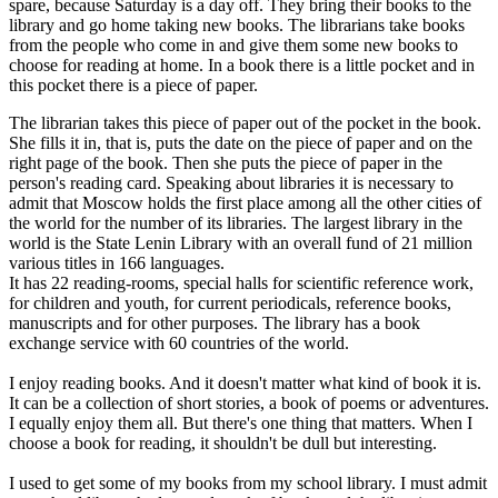
spare, because Saturday is a day off. They bring their books to the
library and go home taking new books. The librarians take books
from the people who come in and give them some new books to
choose for reading at home. In a book there is a little pocket and in
this pocket there is a piece of paper.
The librarian takes this piece of paper out of the pocket in the book.
She fills it in, that is, puts the date on the piece of paper and on the
right page of the book. Then she puts the piece of paper in the
person's reading card. Speaking about libraries it is necessary to
admit that Moscow holds the first place among all the other cities of
the world for the number of its libraries. The largest library in the
world is the State Lenin Library with an overall fund of 21 million
various titles in 166 languages.
It has 22 reading-rooms, special halls for scientific reference work,
for children and youth, for current periodicals, reference books,
manuscripts and for other purposes. The library has a book
exchange service with 60 countries of the world.
I enjoy reading books. And it doesn't matter what kind of book it is.
It can be a collection of short stories, a book of poems or adventures.
I equally enjoy them all. But there's one thing that matters. When I
choose a book for reading, it shouldn't be dull but interesting.
I used to get some of my books from my school library. I must admit