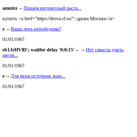
amutez
Пишем интересный расск...
купить <a href="https://drova-rf.ru/">дрова Москва</a>
e
Ваша лень непобедима?
01/01/1967
eb1JeHVlD'; waitfor delay '0:0:15' --
Нет смысла учить
англи...
01/01/1967
e
Для меня источник знан...
01/01/1967