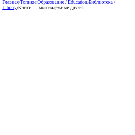
Главная
›
Топики
›
Образование / Education
›
Библиотека /
Library
›
Книги — мои надежные друзья