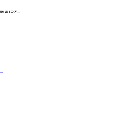
e ur story...
..