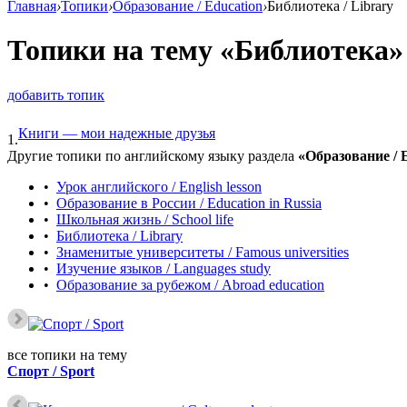
Главная
›
Топики
›
Образование / Education
›
Библиотека / Library
Топики на тему «Библиотека»
добавить топик
Книги — мои надежные друзья
1.
Другие топики по английскому языку раздела
«Образование / 
•
Урок английского / English lesson
•
Образование в России / Education in Russia
•
Школьная жизнь / School life
•
Библиотека / Library
•
Знаменитые университеты / Famous universities
•
Изучение языков / Languages study
•
Образование за рубежом / Abroad education
все топики на тему
Спорт / Sport