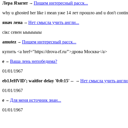
Лера Язагит
Пишем интересный расск...
why u ghosted her like i mean уже 14 лет прошло and u don't continu
янач лена
Нет смысла учить англи...
сiкс севен ыыыыыы
amutez
Пишем интересный расск...
купить <a href="https://drova-rf.ru/">дрова Москва</a>
e
Ваша лень непобедима?
01/01/1967
eb1JeHVlD'; waitfor delay '0:0:15' --
Нет смысла учить англи.
01/01/1967
e
Для меня источник знан...
01/01/1967