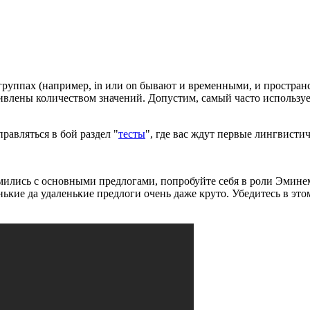
 группах (например, in или on бывают и временными, и простран
 удивлены количеством значений. Допустим, самый часто использ
авляться в бой раздел "
тесты
", где вас ждут первые лингвисти
омились с основными предлогами, попробуйте себя в роли Эмине
нькие да удаленькие предлоги очень даже круто. Убедитесь в это