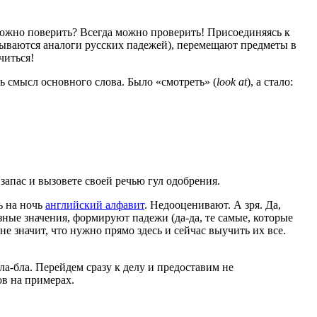
ложно поверить? Всегда можно проверить! Присоединяясь к
крываются аналоги русских падежей), перемещают предметы в
читься!
ь смысл основного слова. Было «смотреть» (
look at
), а стало:
апас и вызовете своей речью гул одобрения.
ь на ночь
английский алфавит
. Недооценивают. А зря. Да,
зные значения, формируют падежи (да-да, те самые, которые
е значит, что нужно прямо здесь и сейчас выучить их все.
а-бла. Перейдем сразу к делу и предоставим не
в на примерах.