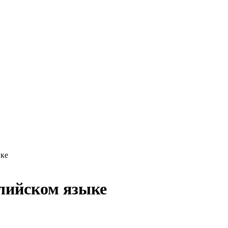
ыке
глийском языке