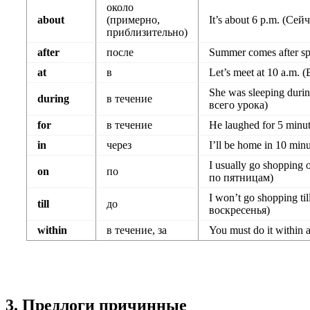
около
about
(примерно,
It’s about 6 p.m. (Сей
приблизительно)
after
после
Summer comes after s
at
в
Let’s meet at 10 a.m. 
She was sleeping duri
during
в течение
всего урока)
for
в течение
He laughed for 5 minu
in
через
I’ll be home in 10 mi
I usually go shopping
on
по
по пятницам)
I won’t go shopping t
till
до
воскресенья)
within
в течение, за
You must do it within
3. Предлоги причинные