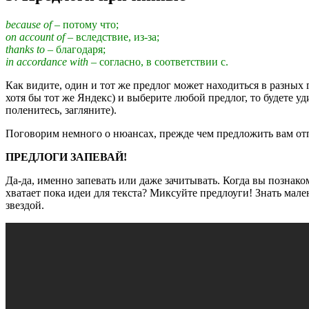
because of
– потому что;
on account of
– вследствие, из-за;
thanks to
– благодаря;
in accordance with
– согласно, в соответствии с.
Как видите, один и тот же предлог может находиться в разных
хотя бы тот же Яндекс) и выберите любой предлог, то будете
поленитесь, загляните).
Поговорим немного о нюансах, прежде чем предложить вам отпр
ПРЕДЛОГИ ЗАПЕВАЙ!
Да-да, именно запевать или даже зачитывать. Когда вы познак
хватает пока идеи для текста? Миксуйте предлоуги! Знать мале
звездой.