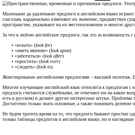
Маленькие да удаленькие предлоги в английском языке играют
глаголам, кардинально изменяют их значение, предшествуя су
пространстве, указывают на их местоположение и многое друго
За что я люблю английские предлоги, так это за возможность 
• «искать» (
look for
)
• «иметь мнение» (
look upon
)
• «заботиться» (
look after
)
• «простить» (
look over
)
• «следить» (
look to
).
Жонглирование английскими предлогами – высший пилотаж. Если
Многие изучающие английский язык относятся к предлогам с не
предлоги считаются служебными, не отвечают ни на какие вопро
есть в русском) и делают другие интересные штуки. Проблема т
Достаточно только знать основные, а также понимать деление 
Не будем тратить время на то, что предлоги бывают простые о
только таблицы предлогов в английском языке, но и наглядны