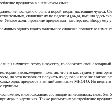
 далеко не последнюю роль, а порой творят настоящие чудеса. С
ществительным, склоняют их по падежам (да-да, именно здесь с
е. Умелое жонглирование предлогами - мастерство. Впору ему у
с помощью одного такого маленького словечка полностью изменят
 вы научитесь этому искусству, то обогатите свой словарный з
которым высокомерием, полагая, что это как студенту повторят
сы, но зато позволяют получать из одного и того же глагола ра
олько одна: предлогов в английском языке МНОГО. Но ведь это н
по группам.
дносложные, многосложные, состоящие из нескольких слов, бла-бл
е примеры в картинках.
Также рассмотрим употребление предлого