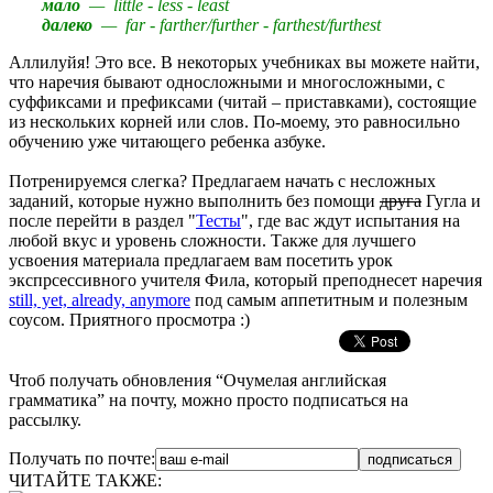
мало
—
little - less - least
далеко
—
far - farther/further - farthest/furthest
Аллилуйя! Это все. В некоторых учебниках вы можете найти,
что наречия бывают односложными и многосложными, с
суффиксами и префиксами (читай – приставками), состоящие
из нескольких корней или слов. По-моему, это равносильно
обучению уже читающего ребенка азбуке.
Потренируемся слегка? Предлагаем начать с несложных
заданий, которые нужно выполнить без помощи
друга
Гугла и
после перейти в раздел "
Тесты
", где вас ждут испытания на
любой вкус и уровень сложности. Также для лучшего
усвоения материала предлагаем вам посетить урок
экспрсессивного учителя Фила, который преподнесет наречия
still, yet, already, anymore
под самым аппетитным и полезным
соусом. Приятного просмотра :)
Чтоб получать обновления “Очумелая английская
грамматика” на почту, можно просто подписаться на
рассылку.
Получать по почте:
ЧИТАЙТЕ ТАКЖЕ: