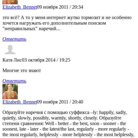
Elizabeth_Bennet
09 ноября 2011 / 20:34
это всё? А то у меня интернет жутко тормозит и не особенно
хочется нагружать его дополнительным поиском
"неправильных" наречий...
Ответить
Катя Лис
03 октября 2014 / 19:25
Многие это знают
Ответить
Elizabeth_Bennet
09 ноября 2011 / 20:40
Образуйте наречия с помощью суффикса –ly: happily, sadly,
quietly, slowly, possibly, warmly, shortly, closely. Образуйте
степени сравнения: Well - better - the best, soon - sooner - the
soonest, late - later - the latest/the last, regularly - more regularly -
the most regularly, helplessly - more helplessly - the most helplessly,