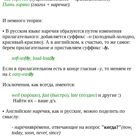
Пить горячо
(глагол + наречие).
И немного теории:
•
В русском языке наречия образуются путем изменения
прилагательного: добавляется суффикс
–о
(холодный-холодно,
красивый-красиво). А в английском, к счастью, то же самое:
берем прилагательное и приставляем суффикс
–
ly
.
soft
-
soft
ly
,
loud
-
loud
ly
Если в прилагательном есть в конце гласная –
y
, то меняем ее
на
i
:
easy
-
eas
ily
Исключения, как всегда, имеются:
well
(хорошо),
fast
(быстро),
late
(поздно)
и другие :)
Найти их – ваше д/з.
•
Английские наречия, как и русские, можно поделить по
смыслу:
- наречиявремени, отвечающие на вопрос
"когда?"
(
now,
today, soon
,
never, since
)