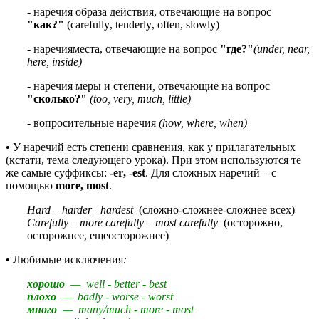
- наречия образа действия, отвечающие на вопрос
"как?"
(
carefully
,
tenderly
, often, slowly)
- наречияместа, отвечающие на вопрос
"где?"
(
under, near,
here
, inside)
- наречия меры и степени
,
отвечающие на вопрос
"сколько?"
(
too, very, much, little
)
- вопросительные наречия
(how, where, when)
•
У наречий есть степени сравнения, как у прилагательных
(кстати, тема следующего урока). При этом используются те
же самые суффиксы:
-
er
, -
est
. Для сложных наречий – с
помощью
more, most
.
Hard
–
harder
–
hardest
(cложно-сложнее-сложнее всех)
Carefully
–
more carefully – most carefully
(осторожно,
осторожнее, ещеосторожнее)
•
Любимые исключения
:
хорошо
— well - better - best
плохо
—
badly - worse - worst
много
—
many/much - more - most