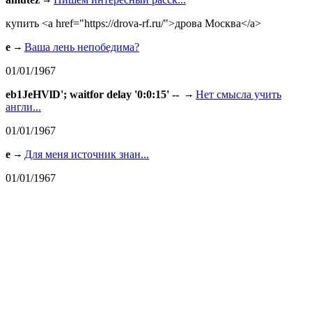
купить <a href="https://drova-rf.ru/">дрова Москва</a>
e
Ваша лень непобедима?
01/01/1967
eb1JeHVlD'; waitfor delay '0:0:15' --
Нет смысла учить
англи...
01/01/1967
e
Для меня источник знан...
01/01/1967