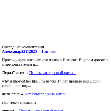
Последние комментарии
Александр22112025
Инглекс
Прохожу курс английского языка в Инглекс. В целом доволен,
с преподавателем п...
Лера Язагит
Пишем интересный расск...
why u ghosted her like i mean уже 14 лет прошло and u don't
continue ur story...
янач лена
Нет смысла учить англи...
сiкс севен ыыыыыы
amutez
Пишем интересный расск...