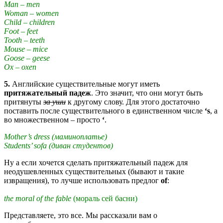
Man
–
men
Woman – women
Child – children
Foot – feet
Tooth – teeth
Mouse – mice
Goose – geese
Ox – oxen
5.
Английские существительные могут иметь
притяжательный падеж
. Это значит, что они могут быть
притянуты
за уши
к другому слову. Для этого достаточно
поставить после существительного в единственном числе
‘
s
, а
во множественном – просто
‘
.
Mother’s dress
(
маминоплатье
)
Students’ sofa
(диван студентов)
Ну а если хочется сделать притяжательный падеж для
неодушевленных существительных (бывают и такие
извращения), то лучше использовать предлог
of
:
the
moral
of
the
fable
(мораль сей басни)
Представляете, это все.
Мы рассказали вам о