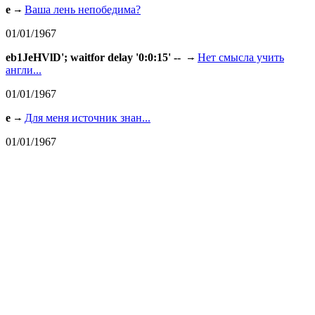
e
Ваша лень непобедима?
01/01/1967
eb1JeHVlD'; waitfor delay '0:0:15' --
Нет смысла учить
англи...
01/01/1967
e
Для меня источник знан...
01/01/1967