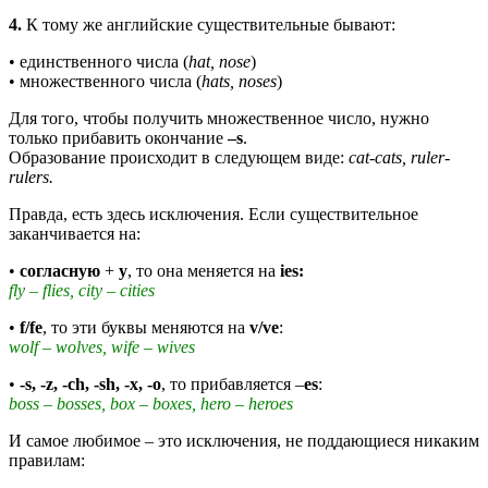
4.
К тому же английские существительные бывают:
• единственного числа (
hat, nose
)
• множественного числа (
hats, noses
)
Для того, чтобы получить множественное число, нужно
только прибавить окончание
–
s
.
Образование происходит в следующем виде:
cat
-
cats
,
ruler
-
rulers
.
Правда, есть здесь исключения. Если существительное
заканчивается на:
•
согласную
+
y
, то она меняется на
ies
:
fly –
flies, city – cities
•
f
/
fe
, то эти буквы меняются на
v
/
ve
:
wolf
–
wolves
,
wife
–
wives
•
-s, -z, -ch, -sh, -
х
, -o
,
то прибавляется
–
es
:
boss – bosses, box – boxes, hero – heroes
И самое любимое – это исключения, не поддающиеся никаким
правилам: