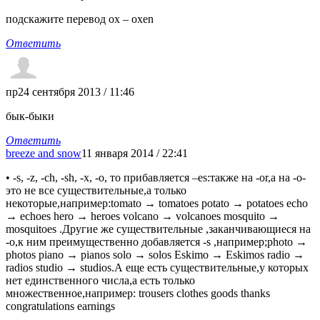
подскажите перевод ox – oxen
Ответить
пр
24 сентября 2013 / 11:46
бык-быки
Ответить
breeze and snow
11 января 2014 / 22:41
• -s, -z, -ch, -sh, -х, -o, то прибавляется –es:также на -or,а на -o-
это не все существительные,а только
некоторые,например:tomato → tomatoes potato → potatoes echo
→ echoes hero → heroes volcano → volcanoes mosquito →
mosquitoes .Другие же существительные ,заканчивающиеся на
-o,к ним преимущественно добавляется -s ,например;photo →
photos piano → pianos solo → solos Eskimo → Eskimos radio →
radios studio → studios.А еще есть существительные,у которых
нет единственного числа,а есть только
множественное,например: trousers clothes goods thanks
congratulations earnings