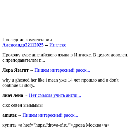
Последние комментарии
Александр22112025
Инглекс
Прохожу курс английского языка в Инглекс. В целом доволен,
с преподавателем п...
Лера Язагит
Пишем интересный расск...
why u ghosted her like i mean уже 14 лет прошло and u don't
continue ur story...
янач лена
Нет смысла учить англи...
сiкс севен ыыыыыы
amutez
Пишем интересный расск...
купить <a href="https://drova-rf.ru/">дрова Москва</a>