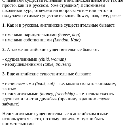
С именами существительными в английском языке все так же
просто, как и в русском. Уже страшно?) Вспоминаем
школьный курс, отвечаем на вопросы «кто» или «что» и
получаем те самые существительные:
flower
,
man
,
love
,
peace
.
1.
Как и в русском, английские существительные бывают:
• именами нарицательными
(
house, dog
)
• именами собственными
(
London, Kate
)
2.
А также английские существительные бывают:
• одушевленными
(
child, woman
)
• неодушевленными
(
table, trousers
)
3.
Еще английские существительные бывают:
• исчисляемыми
(
book
,
cat
)
– т.е. можно сказать «книжки»,
«коты»
• неисчисляемыми
(
money
,
friendship
)
– т.е. нельзя сказать
«деньга» или «три дружбы» (про пилу в данном случае
забудьте)
Неисчисляемые существительные в английском языке
используются часто, поэтому новичкам нужно быть
внимательными.