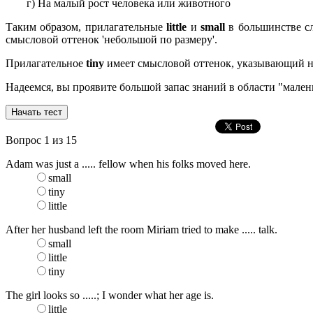
г) На малый рост человека или животного
Таким образом, прилагательные
little
и
small
в большинстве сл
смысловой оттенок 'небольшой по размеру'.
Прилагательное
tiny
имеет смысловой оттенок, указывающий н
Надеемся, вы проявите большой запас знаний в области "малень
Вопрос
1
из 15
Adam was just a ..... fellow when his folks moved here.
small
tiny
little
After her husband left the room Miriam tried to make ..... talk.
small
little
tiny
The girl looks so .....; I wonder what her age is.
little