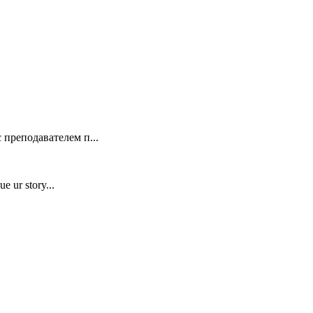
 преподавателем п...
e ur story...