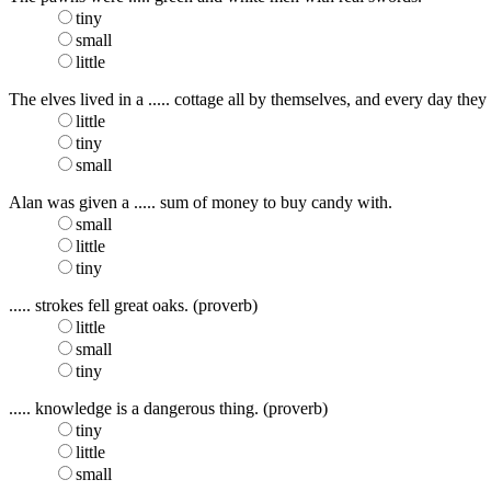
tiny
small
little
The elves lived in a ..... cottage all by themselves, and every day they
little
tiny
small
Alan was given a ..... sum of money to buy candy with.
small
little
tiny
..... strokes fell great oaks. (proverb)
little
small
tiny
..... knowledge is a dangerous thing. (proverb)
tiny
little
small