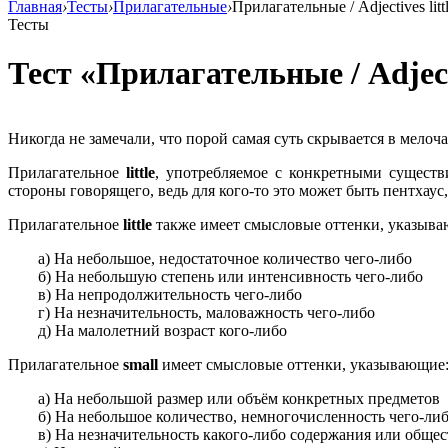
Главная
›
Тесты
›
Прилагательные
›
Прилагательные / Adjectives little
Тесты
Тест «Прилагательные / Adjectiv
Никогда не замечали, что порой самая суть скрывается в мелоч
Прилагательное
little
, употребляемое с конкретными существ
стороны говорящего, ведь для кого-то это может быть пентхаус, а 
Прилагательное
little
также имеет смысловые оттенки, указыв
а) На небольшое, недостаточное количество чего-либо
б) На небольшую степень или интенсивность чего-либо
в) На непродолжительность чего-либо
г) На незначительность, маловажность чего-либо
д) На малолетний возраст кого-либо
Прилагательное
small
имеет смысловые оттенки, указывающие
а) На небольшой размер или объём конкретных предметов
б) На небольшое количество, немногочисленность чего-ли
в) На незначительность какого-либо содержания или общес