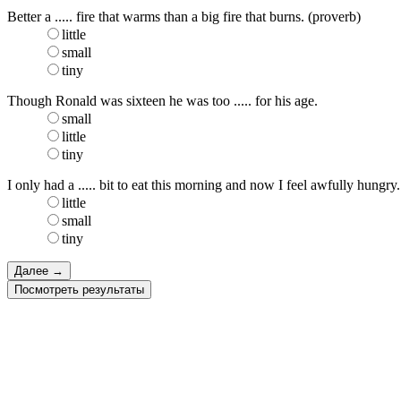
Better a ..... fire that warms than a big fire that burns. (proverb)
little
small
tiny
Though Ronald was sixteen he was too ..... for his age.
small
little
tiny
I only had a ..... bit to eat this morning and now I feel awfully hungry.
little
small
tiny
Посмотреть результаты