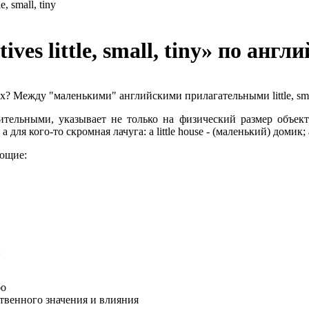
, small, tiny
es little, small, tiny»
по англи
ах? Между "маленькими" английскими прилагательными little, sma
ительными, указывает не только на физический размер объек
для кого-то скромная лачуга: a little house - (маленький) домик; a
ающие:
:
бо
твенного значения и влияния