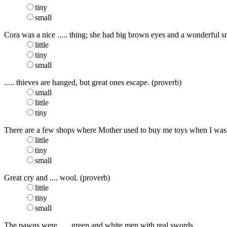
tiny
small
Cora was a nice ..... thing; she had big brown eyes and a wonderful s
little
tiny
small
..... thieves are hanged, but great ones escape. (proverb)
small
little
tiny
There are a few shops where Mother used to buy me toys when I was a
little
tiny
small
Great cry and .... wool. (proverb)
little
tiny
small
The pawns were ..... green and white men with real swords.