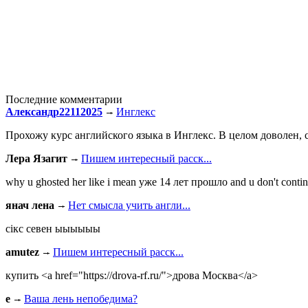
Последние комментарии
Александр22112025
Инглекс
Прохожу курс английского языка в Инглекс. В целом доволен, с
Лера Язагит
Пишем интересный расск...
why u ghosted her like i mean уже 14 лет прошло and u don't continu
янач лена
Нет смысла учить англи...
сiкс севен ыыыыыы
amutez
Пишем интересный расск...
купить <a href="https://drova-rf.ru/">дрова Москва</a>
e
Ваша лень непобедима?