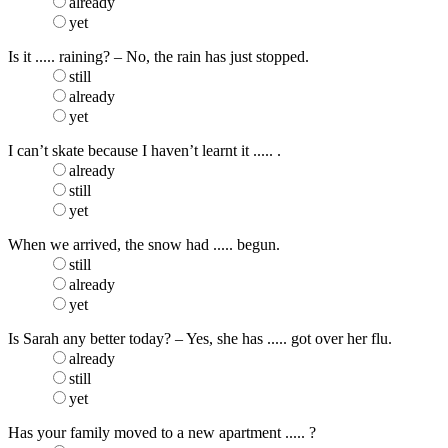
already
yet
Is it ..... raining? – No, the rain has just stopped.
still
already
yet
I can’t skate because I haven’t learnt it ..... .
already
still
yet
When we arrived, the snow had ..... begun.
still
already
yet
Is Sarah any better today? – Yes, she has ..... got over her flu.
already
still
yet
Has your family moved to a new apartment ..... ?