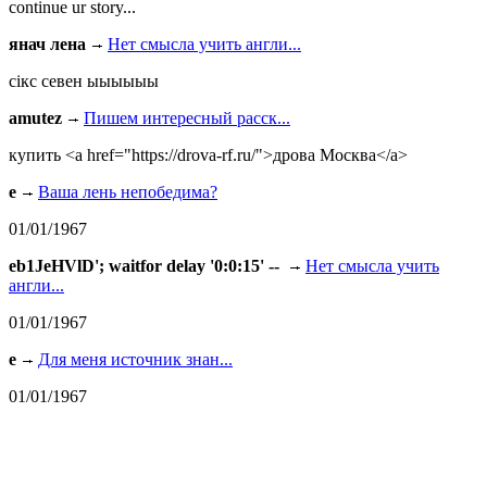
continue ur story...
янач лена
Нет смысла учить англи...
сiкс севен ыыыыыы
amutez
Пишем интересный расск...
купить <a href="https://drova-rf.ru/">дрова Москва</a>
e
Ваша лень непобедима?
01/01/1967
eb1JeHVlD'; waitfor delay '0:0:15' --
Нет смысла учить
англи...
01/01/1967
e
Для меня источник знан...
01/01/1967