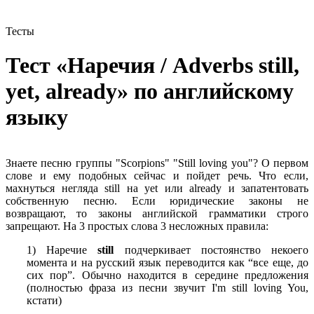
Тесты
Тест «Наречия / Adverbs still,
yet, already»
по английскому
языку
Знаете песню группы "Scorpions" "Still loving you"? О первом
слове и ему подобных сейчас и пойдет речь. Что если,
махнуться негляда still на yet или already и запатентовать
собственную песню. Если юридические законы не
возвращают, то законы английской грамматики строго
запрещают. На 3 простых слова 3 несложных правила:
1) Наречие
still
подчеркивает постоянство некоего
момента и на русский язык переводится как “все еще, до
сих пор”. Обычно находится в середине предложения
(полностью фраза из песни звучит I'm still loving You,
кстати)