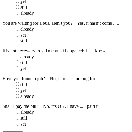
yet
still
already
You are waiting for a bus, aren’t you? – Yes, it hasn’t come ..... .
already
yet
still
It is not necessary to tell me what happened; I ..... know.
already
still
yet
Have you found a job? – No, I am ..... looking for it.
still
yet
already
Shall I pay the bill? – No, it’s OK. I have ..... paid it.
already
still
yet