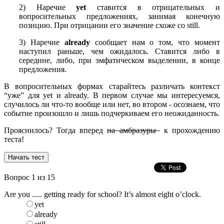
2) Наречие
yet
ставится в отрицательных и
вопросительных предложениях, занимая конечную
позицию. При отрицании его значение схоже со still.
3) Наречие
already
сообщает нам о том, что момент
наступил раньше, чем ожидалось. Ставится либо в
середине, либо, при эмфатическом выделении, в конце
предложения.
В вопросительных формах старайтесь различать контекст
“уже” для yet и already. В первом случае мы интересуемся,
случилось ли что-то вообще или нет, во втором - осознаем, что
событие произошло и лишь подчеркиваем его неожиданность.
Прояснилось? Тогда вперед
на амбразуры
к прохождению
теста!
Вопрос
1
из 15
Are you ..... getting ready for school? It’s almost eight o’clock.
yet
already