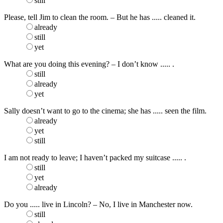
still
Please, tell Jim to clean the room. – But he has ..... cleaned it.
already
still
yet
What are you doing this evening? – I don’t know ..... .
still
already
yet
Sally doesn’t want to go to the cinema; she has ..... seen the film.
already
yet
still
I am not ready to leave; I haven’t packed my suitcase ..... .
still
yet
already
Do you ..... live in Lincoln? – No, I live in Manchester now.
still