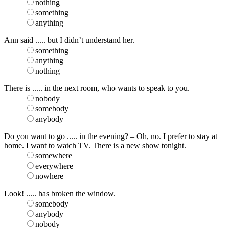
nothing
something
anything
Ann said ..... but I didn’t understand her.
something
anything
nothing
There is ..... in the next room, who wants to speak to you.
nobody
somebody
anybody
Do you want to go ..... in the evening? – Oh, no. I prefer to stay at
home. I want to watch TV. There is a new show tonight.
somewhere
everywhere
nowhere
Look! ..... has broken the window.
somebody
anybody
nobody