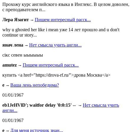
Прохожу курс английского языка в Инглекс. В целом доволен,
с преподавателем п...
Лера Язагит
Пишем интересный расск...
why u ghosted her like i mean уже 14 лет прошло and u don't
continue ur story...
янач лена
Нет смысла учить англи...
сiкс севен ыыыыыы
amutez
Пишем интересный расск...
купить <a href="https://drova-rf.ru/">дрова Москва</a>
e
Ваша лень непобедима?
01/01/1967
eb1JeHVlD'; waitfor delay '0:0:15' --
Нет смысла учить
англи...
01/01/1967
e
Для меня источник знан...