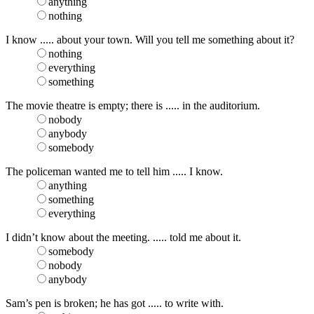
anything
nothing
I know ..... about your town. Will you tell me something about it?
nothing
everything
something
The movie theatre is empty; there is ..... in the auditorium.
nobody
anybody
somebody
The policeman wanted me to tell him ..... I know.
anything
something
everything
I didn’t know about the meeting. ..... told me about it.
somebody
nobody
anybody
Sam’s pen is broken; he has got ..... to write with.