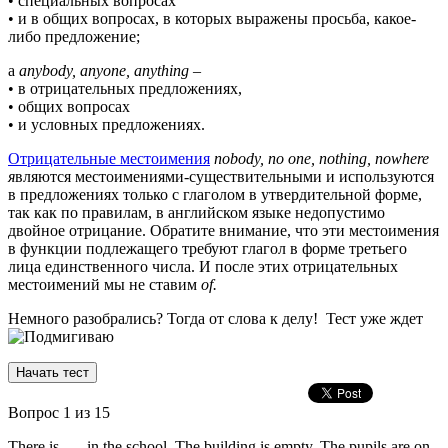
• специальных вопросах
• и в общих вопросах, в которых выражены просьба, какое-
либо предложение;
а
anybody, anyone, anything
–
• в отрицательных предложениях,
• общих вопросах
• и условных предложениях.
Отрицательные местоимения
nobody, no one, nothing, nowhere
я
вляются местоимениями-существительными и используются
в предложениях только с глаголом в утвердительной форме,
так как по правилам, в английском языке недопустимо
двойное отрицание. Обратите внимание, что эти местоимения
в функции подлежащего требуют глагол в форме третьего
лица единственного числа. И после этих отрицательных
местоимений мы не ставим
of.
Немного разобрались? Тогда от слова к делу! Тест уже ждет
Вопрос
1
из 15
There is ..... in the school. The building is empty. The pupils are on