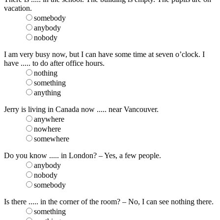
vacation.
somebody
anybody
nobody
I am very busy now, but I can have some time at seven o’clock. I
have ..... to do after office hours.
nothing
something
anything
Jerry is living in Canada now ..... near Vancouver.
anywhere
nowhere
somewhere
Do you know ..... in London? – Yes, a few people.
anybody
nobody
somebody
Is there ..... in the corner of the room? – No, I can see nothing there.
something