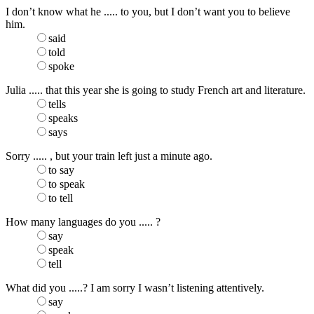
I don’t know what he ..... to you, but I don’t want you to believe
him.
said
told
spoke
Julia ..... that this year she is going to study French art and literature.
tells
speaks
says
Sorry ..... , but your train left just a minute ago.
to say
to speak
to tell
How many languages do you ..... ?
say
speak
tell
What did you .....? I am sorry I wasn’t listening attentively.
say