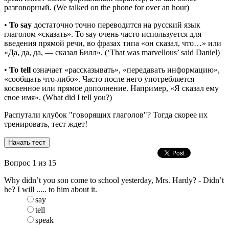
разговорный. (We talked on the phone for over an hour)
•
To say
достаточно точно переводится на русский язык
глаголом «сказать». To say очень часто используется для
введения прямой речи, во фразах типа «он сказал, что…» или
«Да, да, да, — сказал Билл». (‘That was marvellous’ said Daniel)
•
To tell
означает «рассказывать», «передавать информацию»,
«сообщать что-либо». Часто после него употребляется
косвенное или прямое дополнение. Например, «Я сказал ему
свое имя». (What did I tell you?)
Распутали клубок "говорящих глаголов"? Тогда скорее их
тренировать, тест ждет!
Вопрос
1
из 15
Why didn’t you son come to school yesterday, Mrs. Hardy? - Didn’t
he? I will ..... to him about it.
say
tell
speak