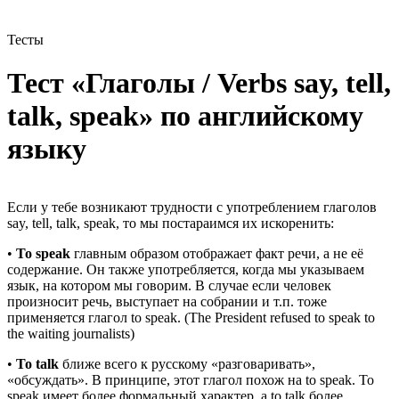
Тесты
Тест «Глаголы / Verbs say, tell,
talk, speak»
по английскому
языку
Если у тебе возникают трудности с употреблением глаголов
say, tell, talk, speak, то мы постараимся их искоренить:
•
To speak
главным образом отображает факт речи, а не её
содержание. Он также употребляется, когда мы указываем
язык, на котором мы говорим. В случае если человек
произносит речь, выступает на собрании и т.п. тоже
применяется глагол to speak. (The President refused to speak to
the waiting journalists)
•
To talk
ближе всего к русскому «разговаривать»,
«обсуждать». В принципе, этот глагол похож на to speak. To
speak имеет более формальный характер, а to talk более