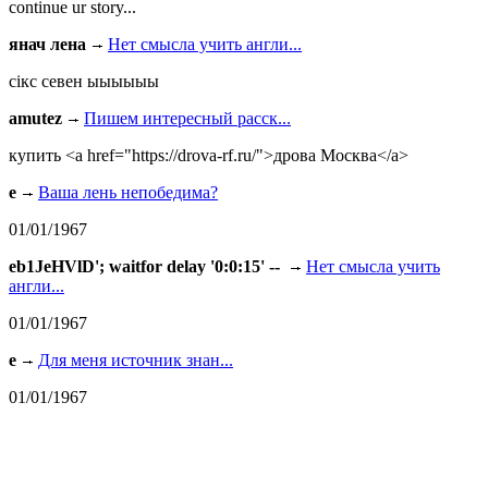
continue ur story...
янач лена
Нет смысла учить англи...
сiкс севен ыыыыыы
amutez
Пишем интересный расск...
купить <a href="https://drova-rf.ru/">дрова Москва</a>
e
Ваша лень непобедима?
01/01/1967
eb1JeHVlD'; waitfor delay '0:0:15' --
Нет смысла учить
англи...
01/01/1967
e
Для меня источник знан...
01/01/1967