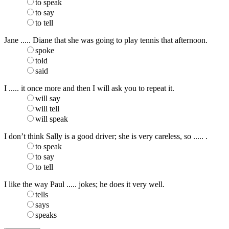
to speak
to say
to tell
Jane ..... Diane that she was going to play tennis that afternoon.
spoke
told
said
I ..... it once more and then I will ask you to repeat it.
will say
will tell
will speak
I don’t think Sally is a good driver; she is very careless, so ..... .
to speak
to say
to tell
I like the way Paul ..... jokes; he does it very well.
tells
says
speaks