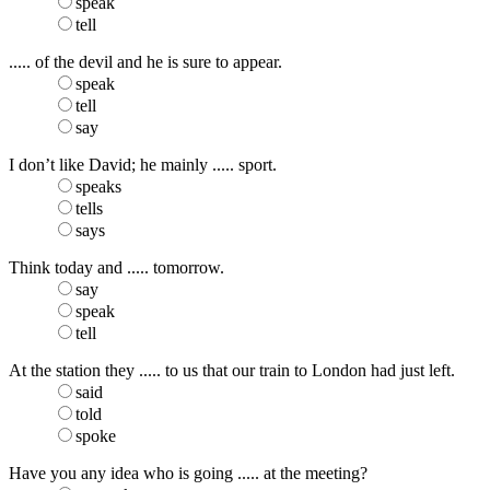
speak
tell
..... of the devil and he is sure to appear.
speak
tell
say
I don’t like David; he mainly ..... sport.
speaks
tells
says
Think today and ..... tomorrow.
say
speak
tell
At the station they ..... to us that our train to London had just left.
said
told
spoke
Have you any idea who is going ..... at the meeting?