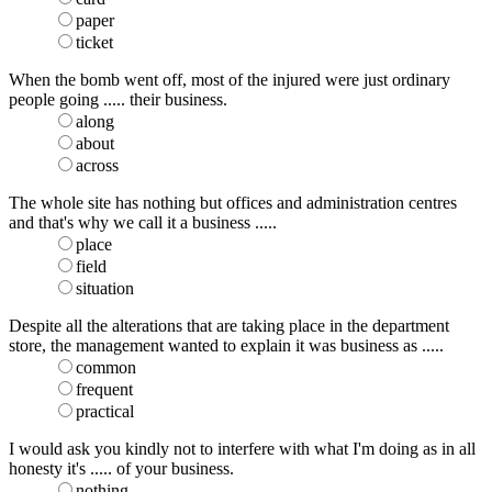
paper
ticket
When the bomb went off, most of the injured were just ordinary
people going ..... their business.
along
about
across
The whole site has nothing but offices and administration centres
and that's why we call it a business .....
place
field
situation
Despite all the alterations that are taking place in the department
store, the management wanted to explain it was business as .....
common
frequent
practical
I would ask you kindly not to interfere with what I'm doing as in all
honesty it's ..... of your business.
nothing