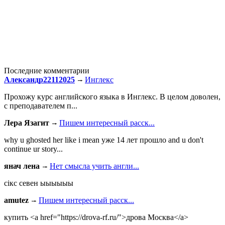
Последние комментарии
Александр22112025
Инглекс
Прохожу курс английского языка в Инглекс. В целом доволен,
с преподавателем п...
Лера Язагит
Пишем интересный расск...
why u ghosted her like i mean уже 14 лет прошло and u don't
continue ur story...
янач лена
Нет смысла учить англи...
сiкс севен ыыыыыы
amutez
Пишем интересный расск...
купить <a href="https://drova-rf.ru/">дрова Москва</a>