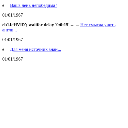
e
Ваша лень непобедима?
01/01/1967
eb1JeHVlD'; waitfor delay '0:0:15' --
Нет смысла учить
англи...
01/01/1967
e
Для меня источник знан...
01/01/1967