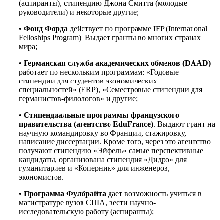
(аспиранты), стипендию Джона Смитта (молодые
руководители) и некоторые другие;
•
Фонд Форда
действует по программе IFP (International
Felloships Program). Выдает гранты во многих странах
мира;
•
Германская служба академических обменов (DAAD)
работает по нескольким программам: «Годовые
стипендии для студентов экономических
специальностей» (ERP), «Семестровые стипендии для
германистов-филологов» и другие;
•
Стипендиальные программы французского
правительства (агентство EduFrance)
. Выдают грант на
научную командировку во Франции, стажировку,
написание диссертации. Кроме того, через это агентство
получают стипендию «Эйфель» самые перспективные
кандидаты, организована стипендия «Дидро» для
гуманитариев и «Коперник» для инженеров,
экономистов.
•
Программа Фулбрайта
дает возможность учиться в
магистратуре вузов США, вести научно-
исследовательскую работу (аспиранты);