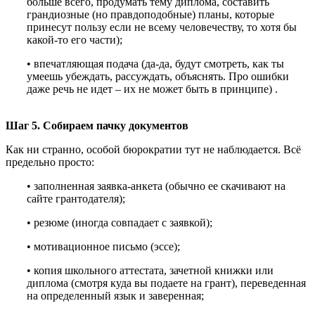
больше всего, продумать тему диплома, составить
грандиозные (но правдоподобные) планы, которые
принесут пользу если не всему человечеству, то хотя бы
какой-то его части);
• впечатляющая подача (да-да, будут смотреть, как ты
умеешь убеждать, рассуждать, объяснять. Про ошибки
даже речь не идет – их не может быть в принципе) .
Шаг 5. Собираем пачку документов
Как ни странно, особой бюрократии тут не наблюдается. Всё
предельно просто:
• заполненная заявка-анкета (обычно ее скачивают на
сайте грантодателя);
• резюме (иногда совпадает с заявкой);
• мотивационное письмо (эссе);
• копия школьного аттестата, зачетной книжки или
диплома (смотря куда вы подаете на грант), переведенная
на определенный язык и заверенная;