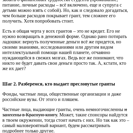
питание, личные расходы – всё включено, еще и супруга с
детьми можно взять с собой). Но, как и следовало догадаться,
чем больше расходов покрывает грант, тем сложнее его
получить. Хотя попробовать стоит.
Есть и общая черта у всех грантов – это не кредит. Его не
нужно возвращать в денежной форме. Однако рано потирать
ладошки: вернуть полученные деньги всё же придется, но
своими знаниями, исследованиями или другим видом
интеллектуальной помощи нашей планете, отчаянно
нуждающейся в свежих мозгах. Ведь все же понимают, что
никто не будет давать свои деньги просто так. А, кстати, кто
же их дает?
Шаг 2. Разберемся, кто выдает пресловутые гранты
Фонды, частные лица, общественные организации и даже
российские вузы. От этого и пляшем.
Частные лица, выдающие гранты, очень немногочисленны
и
занесены в Красную книгу
. Может, такие спонсоры найдутся
в твоем окружении, тогда стоит начать с них. Но так как это –
самый маловероятный вариант, будем рассматривать
подробнее только другие.