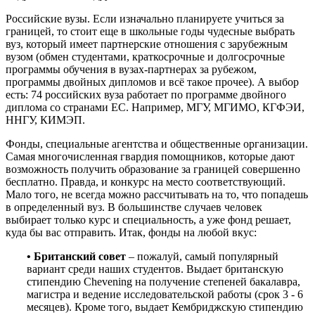
Российские вузы. Если изначально планируете учиться за
границей, то стоит еще в школьные годы чудесные выбрать
вуз, который имеет партнерские отношения с зарубежным
вузом (обмен студентами, краткосрочные и долгосрочные
программы обучения в вузах-партнерах за рубежом,
программы двойных дипломов и всё такое прочее). А выбор
есть: 74 российских вуза работает по программе двойного
диплома со странами ЕС. Например, МГУ, МГИМО, КГФЭИ,
ННГУ, КИМЭП.
Фонды, специальные агентства и общественные организации.
Самая многочисленная гвардия помощников, которые дают
возможность получить образование за границей совершенно
бесплатно. Правда, и конкурс на место соответствующий.
Мало того, не всегда можно рассчитывать на то, что попадешь
в определенный вуз. В большинстве случаев человек
выбирает только курс и специальность, а уже фонд решает,
куда бы вас отправить. Итак, фонды на любой вкус:
• Британский совет
– пожалуй, самый популярный
вариант среди наших студентов. Выдает британскую
стипендию Chevening на получение степеней бакалавра,
магистра и ведение исследовательской работы (срок 3 - 6
месяцев). Кроме того, выдает Кембриджскую стипендию