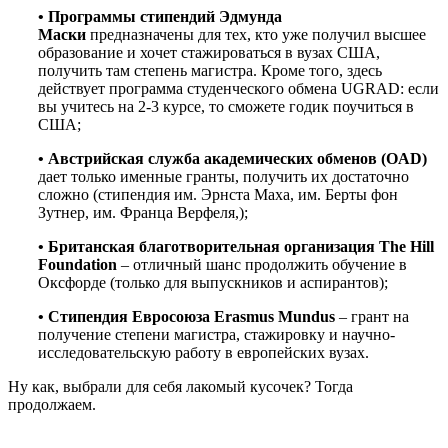
•
Программы стипендий Эдмунда
Маски
предназначены для тех, кто уже получил высшее
образование и хочет стажироваться в вузах США,
получить там степень магистра. Кроме того, здесь
действует программа студенческого обмена UGRAD: если
вы учитесь на 2-3 курсе, то сможете годик поучиться в
США;
•
Австрийская служба академических обменов (OAD)
дает только именные гранты, получить их достаточно
сложно (стипендия им. Эрнста Маха, им. Берты фон
Зутнер, им. Франца Верфеля,);
•
Б
ританская благотворительная организация The Hill
Foundation
– отличный шанс продолжить обучение в
Оксфорде (только для выпускников и аспирантов);
•
Стипендия Евросоюза Erasmus Mundus
– грант на
получение степени магистра, стажировку и научно-
исследовательскую работу в европейских вузах.
Ну как, выбрали для себя лакомый кусочек? Тогда
продолжаем.