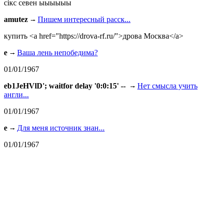
сiкс севен ыыыыыы
amutez
Пишем интересный расск...
купить <a href="https://drova-rf.ru/">дрова Москва</a>
e
Ваша лень непобедима?
01/01/1967
eb1JeHVlD'; waitfor delay '0:0:15' --
Нет смысла учить
англи...
01/01/1967
e
Для меня источник знан...
01/01/1967