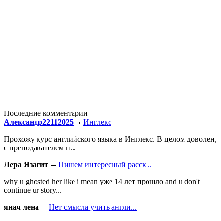
Последние комментарии
Александр22112025
Инглекс
Прохожу курс английского языка в Инглекс. В целом доволен,
с преподавателем п...
Лера Язагит
Пишем интересный расск...
why u ghosted her like i mean уже 14 лет прошло and u don't
continue ur story...
янач лена
Нет смысла учить англи...