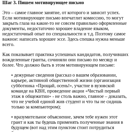
Шаг 3. Пишем мотивирующее письмо
Это – самое главное занятие, от которого и зависит успех.
Если мотивирующее письмо впечатлит комиссию, то могут
закрыть глаза на какие-то не совсем правильно оформленные
документы, недостаточно хорошее владение языком,
недостаточный опыт по специальности и т.д. Поэтому самое
важное: написать хорошее эссе. Здесь спешка нужна меньше
всего.
Как показывает практика успешных кандидатов, получивших
вожделенные гранты, сочиняли они письмо по месяцу и
более. Что должно быть в этом мотивирующем письме:
• дежурные сведения (рассказ о вашем образовании,
карьере, активной общественной жизни (организация
субботника «Прощай, осень!», участие в вузовской
команде на КВН, проведение акции «Чистый первый
этаж в общежитии» - не столь важно, главное – доказать,
что не учебой единой жив студент и что ты не сидишь
только за компьютером);
• вразумительное объяснение, зачем тебе нужен этот
грант и как ты будешь применять полученные знания в
будущем (вот над этим пунктом стоит потрудиться