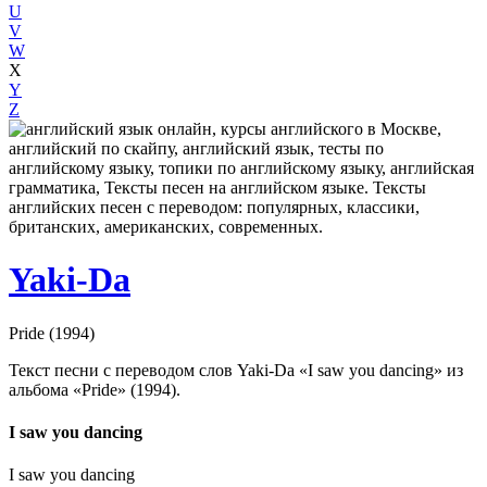
U
V
W
X
Y
Z
Yaki-Da
Pride (1994)
Текст песни с переводом слов Yaki-Da «I saw you dancing» из
альбома «Pride» (1994).
I saw you dancing
I saw you dancing