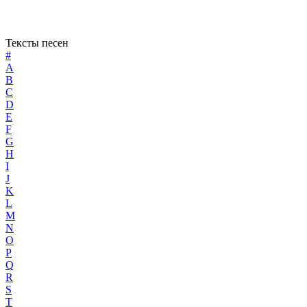
Тексты песен
#
A
B
C
D
E
F
G
H
I
J
K
L
M
N
O
P
Q
R
S
T