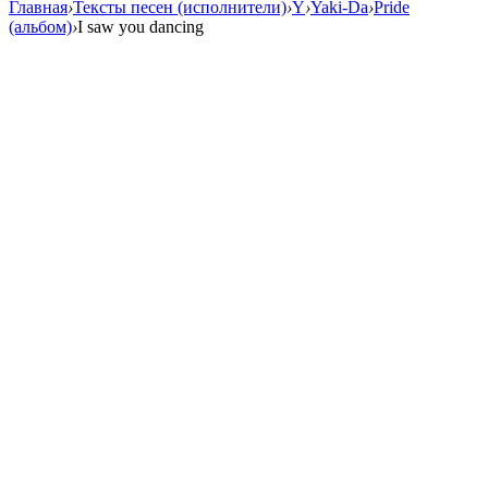
Главная
›
Тексты песен (исполнители)
›
Y
›
Yaki-Da
›
Pride
(альбом)
›
I saw you dancing