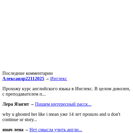
Последние комментарии
Александр22112025
Инглекс
Прохожу курс английского языка в Инглекс. В целом доволен,
с преподавателем п...
Лера Язагит
Пишем интересный расск...
why u ghosted her like i mean уже 14 лет прошло and u don't
continue ur story...
янач лена
Нет смысла учить англи...