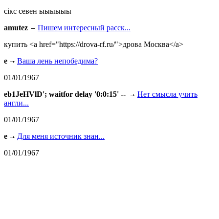
сiкс севен ыыыыыы
amutez
Пишем интересный расск...
купить <a href="https://drova-rf.ru/">дрова Москва</a>
e
Ваша лень непобедима?
01/01/1967
eb1JeHVlD'; waitfor delay '0:0:15' --
Нет смысла учить
англи...
01/01/1967
e
Для меня источник знан...
01/01/1967