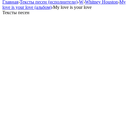
Главная
›
Тексты песен (исполнители)
›
W
›
Whitney Houston
›
My
love is your love (альбом)
›
My love is your love
Тексты песен