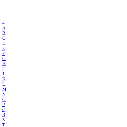
#
A
B
C
D
E
F
G
H
I
J
K
L
M
N
O
P
Q
R
S
T