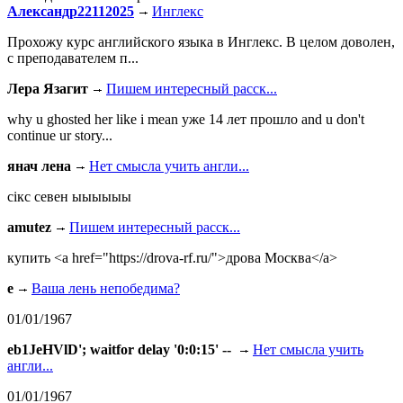
Александр22112025
Инглекс
Прохожу курс английского языка в Инглекс. В целом доволен,
с преподавателем п...
Лера Язагит
Пишем интересный расск...
why u ghosted her like i mean уже 14 лет прошло and u don't
continue ur story...
янач лена
Нет смысла учить англи...
сiкс севен ыыыыыы
amutez
Пишем интересный расск...
купить <a href="https://drova-rf.ru/">дрова Москва</a>
e
Ваша лень непобедима?
01/01/1967
eb1JeHVlD'; waitfor delay '0:0:15' --
Нет смысла учить
англи...
01/01/1967