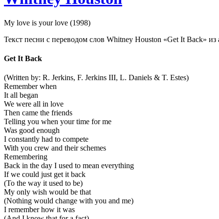
My love is your love (1998)
Текст песни с переводом слов Whitney Houston «Get It Back» из а
Get It Back
(Written by: R. Jerkins, F. Jerkins III, L. Daniels & T. Estes)
Remember when
It all began
We were all in love
Then came the friends
Telling you when your time for me
Was good enough
I constantly had to compete
With you crew and their schemes
Remembering
Back in the day I used to mean everything
If we could just get it back
(To the way it used to be)
My only wish would be that
(Nothing would change with you and me)
I remember how it was
(And I know that for a fact)