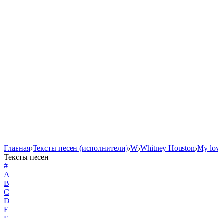
Главная
›
Тексты песен (исполнители)
›
W
›
Whitney Houston
›
My lov
Тексты песен
#
A
B
C
D
E