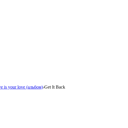
e is your love (альбом)
›
Get It Back