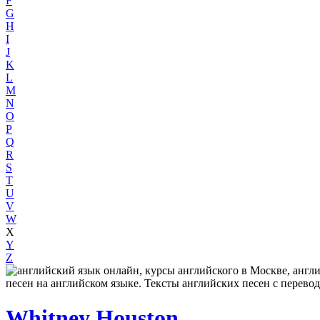
F
G
H
I
J
K
L
M
N
O
P
Q
R
S
T
U
V
W
X
Y
Z
Whitney Houston