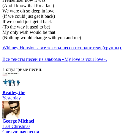
I remember how it was
(And I know that for a fact)
We were oh so deep in love
(If we could just get it back)
If we could just get it back
(To the way it used to be)
My only wish would be that
(Nothing would change with you and me)
Whitney Houston - все тексты песен исполнителя (группы).
Все тексты песен из альбома «My love is your love».
Популярные песни:
Beatles, the
Yesterday
George Michael
Last Christmas
Следующая песня