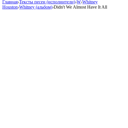
Главная
›
Тексты песен (исполнители)
›
W
›
Whitney
Houston
›
Whitney (альбом)
›
Didn't We Almost Have It All