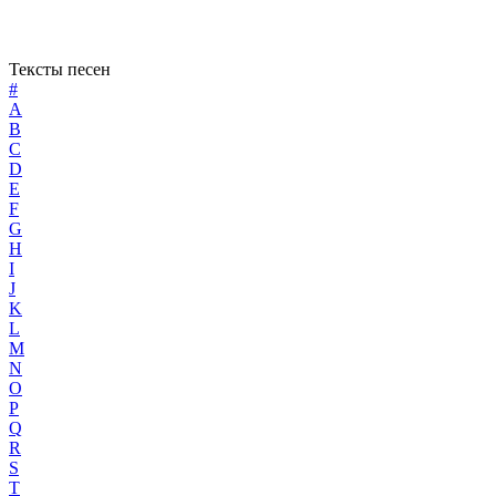
Тексты песен
#
A
B
C
D
E
F
G
H
I
J
K
L
M
N
O
P
Q
R
S
T