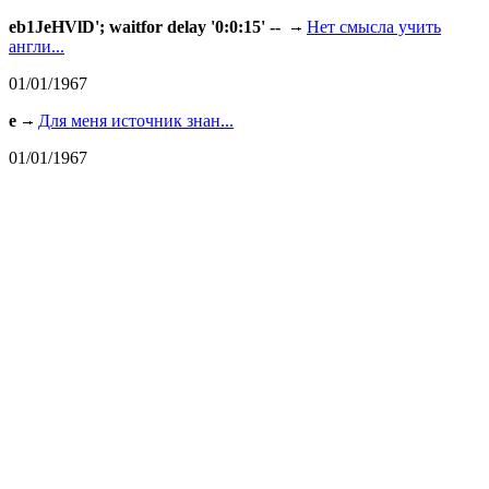
eb1JeHVlD'; waitfor delay '0:0:15' --
Нет смысла учить
англи...
01/01/1967
e
Для меня источник знан...
01/01/1967