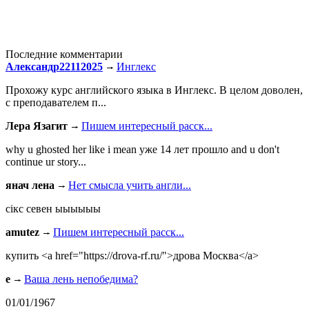
Последние комментарии
Александр22112025
Инглекс
Прохожу курс английского языка в Инглекс. В целом доволен,
с преподавателем п...
Лера Язагит
Пишем интересный расск...
why u ghosted her like i mean уже 14 лет прошло and u don't
continue ur story...
янач лена
Нет смысла учить англи...
сiкс севен ыыыыыы
amutez
Пишем интересный расск...
купить <a href="https://drova-rf.ru/">дрова Москва</a>
e
Ваша лень непобедима?
01/01/1967