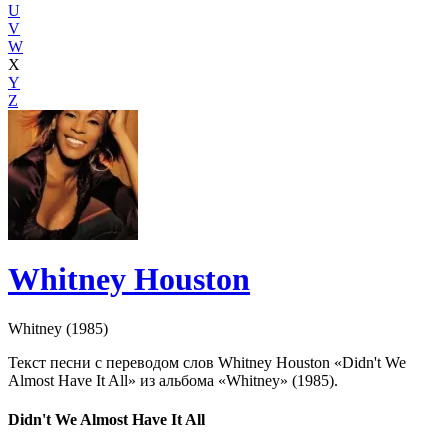
U
V
W
X
Y
Z
Whitney Houston
Whitney (1985)
Текст песни с переводом слов Whitney Houston «Didn't We
Almost Have It All» из альбома «Whitney» (1985).
Didn't We Almost Have It All