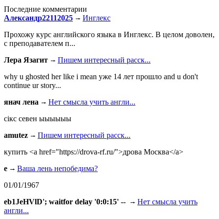
Последние комментарии
Александр22112025
Инглекс
Прохожу курс английского языка в Инглекс. В целом доволен,
с преподавателем п...
Лера Язагит
Пишем интересный расск...
why u ghosted her like i mean уже 14 лет прошло and u don't
continue ur story...
янач лена
Нет смысла учить англи...
сiкс севен ыыыыыы
amutez
Пишем интересный расск...
купить <a href="https://drova-rf.ru/">дрова Москва</a>
e
Ваша лень непобедима?
01/01/1967
eb1JeHVlD'; waitfor delay '0:0:15' --
Нет смысла учить
англи...