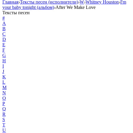
Главная
›
Тексты песен (исполнители)
›
W
›
Whitney Houston
›
I'm
your baby tonight (альбом)
›
After We Make Love
Тексты песен
#
A
B
C
D
E
F
G
H
I
J
K
L
M
N
O
P
Q
R
S
T
U