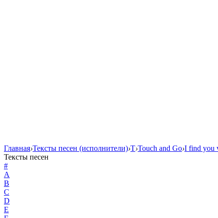
Главная
›
Тексты песен (исполнители)
›
T
›
Touch and Go
›
I find you 
Тексты песен
#
A
B
C
D
E