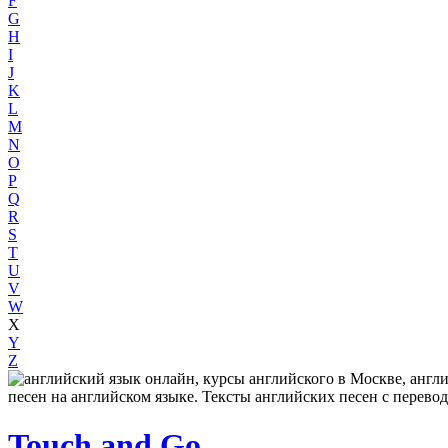
F
G
H
I
J
K
L
M
N
O
P
Q
R
S
T
U
V
W
X
Y
Z
Touch and Go