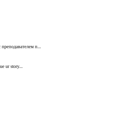
 преподавателем п...
e ur story...