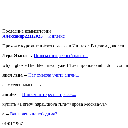
Последние комментарии
Александр22112025
Инглекс
Прохожу курс английского языка в Инглекс. В целом доволен, с
Лера Язагит
Пишем интересный расск...
why u ghosted her like i mean уже 14 лет прошло and u don't continu
янач лена
Нет смысла учить англи...
сiкс севен ыыыыыы
amutez
Пишем интересный расск...
купить <a href="https://drova-rf.ru/">дрова Москва</a>
e
Ваша лень непобедима?
01/01/1967