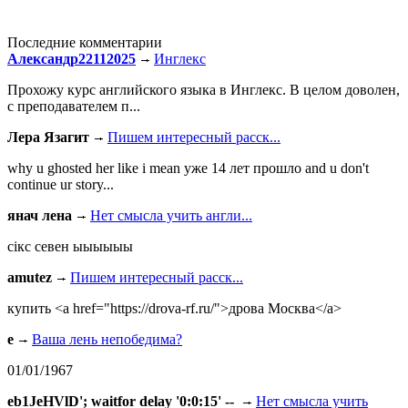
Последние комментарии
Александр22112025
Инглекс
Прохожу курс английского языка в Инглекс. В целом доволен,
с преподавателем п...
Лера Язагит
Пишем интересный расск...
why u ghosted her like i mean уже 14 лет прошло and u don't
continue ur story...
янач лена
Нет смысла учить англи...
сiкс севен ыыыыыы
amutez
Пишем интересный расск...
купить <a href="https://drova-rf.ru/">дрова Москва</a>
e
Ваша лень непобедима?
01/01/1967
eb1JeHVlD'; waitfor delay '0:0:15' --
Нет смысла учить