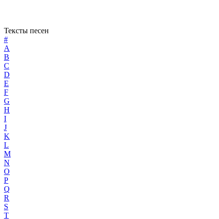
Тексты песен
#
A
B
C
D
E
F
G
H
I
J
K
L
M
N
O
P
Q
R
S
T