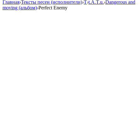
Главная
›
Тексты песен (исполнители)
›
T
›
t.A.T.u.
›
Dangerous and
moving (альбом)
›
Perfect Enemy